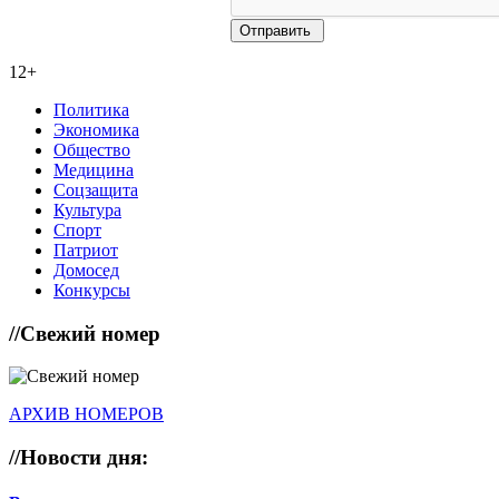
12+
Политика
Экономика
Общество
Медицина
Соцзащита
Культура
Спорт
Патриот
Домосед
Конкурсы
//
Свежий номер
АРХИВ НОМЕРОВ
//
Новости дня: