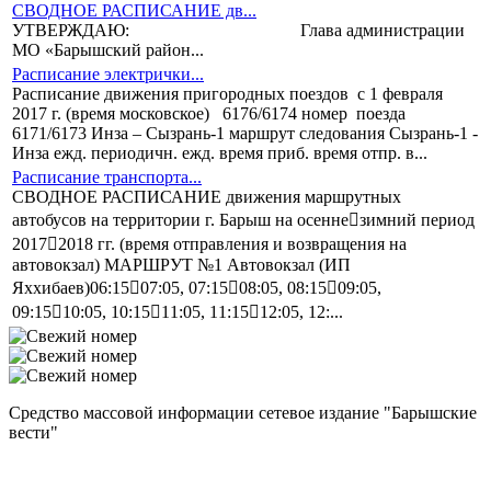
СВОДНОЕ РАСПИСАНИЕ дв...
УТВЕРЖДАЮ: Глава администрации
МО «Барышский район...
Расписание электрички...
Расписание движения пригородных поездов с 1 февраля
2017 г. (время московское) 6176/6174 номер поезда
6171/6173 Инза – Сызрань-1 маршрут следования Сызрань-1 -
Инза ежд. периодичн. ежд. время приб. время отпр. в...
Расписание транспорта...
СВОДНОЕ РАСПИСАНИЕ движения маршрутных
автобусов на территории г. Барыш на осеннезимний период
20172018 гг. (время отправления и возвращения на
автовокзал) МАРШРУТ №1 Автовокзал (ИП
Яххибаев)06:1507:05, 07:1508:05, 08:1509:05,
09:1510:05, 10:1511:05, 11:1512:05, 12:...
Средство массовой информации сетевое издание "Барышские
вести"