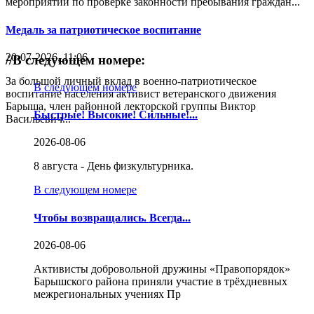
мероприятий по проверке законности пребывания граждан...
Медаль за патриотическое воспитание
20-07-2026, 11:06
//
В следующем номере:
За большой личный вклад в военно-патриотическое
В следующем номере
воспитание населения активист ветеранского движения
Барыша, член районной лекторской группы Виктор
Быстрые! Высокие! Сильные!...
Васильевич...
2026-08-06
8 августа - День физкультурника.
В следующем номере
Чтобы возвращались. Всегда...
2026-08-06
Активисты добровольной дружины «Правопорядок»
Барышского района приняли участие в трёхдневных
межрегиональных учениях Пр