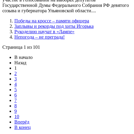
Государственной Думы Федерального Собрания РФ девятого
созыва и губернатора Ульяновской области....
Победы на кроссе – памяти офицера
Заплывы и рекорды под хиты Игорька
Рукоделию научат в «Лампе»
Непогода – не преграда!
Страница 1 из 101
В начало
Назад
1
2
3
4
5
6
7
8
9
10
Вперёд
В конец