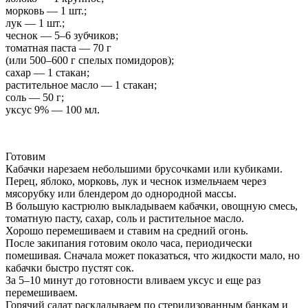
морковь — 1 шт.;
лук — 1 шт.;
чеснок — 5–6 зубчиков;
томатная паста — 70 г
(или 500–600 г спелых помидоров);
сахар — 1 стакан;
растительное масло — 1 стакан;
соль — 50 г;
уксус 9% — 100 мл.
Готовим
Кабачки нарезаем небольшими брусочками или кубиками.
Перец, яблоко, морковь, лук и чеснок измельчаем через
мясорубку или блендером до однородной массы.
В большую кастрюлю выкладываем кабачки, овощную смесь,
томатную пасту, сахар, соль и растительное масло.
Хорошо перемешиваем и ставим на средний огонь.
После закипания готовим около часа, периодически
помешивая. Сначала может показаться, что жидкости мало, но
кабачки быстро пустят сок.
За 5–10 минут до готовности вливаем уксус и еще раз
перемешиваем.
Горячий салат раскладываем по стерилизованным банкам и