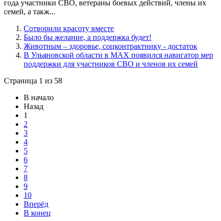
года участники СВО, ветераны боевых действий, члены их
семей, а такж...
Сотворили красоту вместе
Было бы желание, а поддержка будет!
Животным – здоровье, соцконтрактнику - достаток
В Ульяновской области в МАХ появился навигатор мер
поддержки для участников СВО и членов их семей
Страница 1 из 58
В начало
Назад
1
2
3
4
5
6
7
8
9
10
Вперёд
В конец