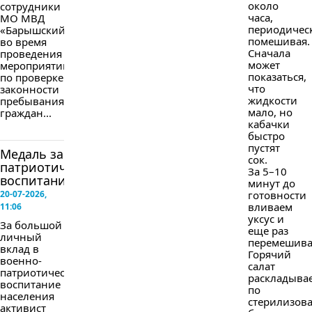
около
сотрудники
часа,
МО МВД
периодичес
«Барышский»
помешивая.
во время
Сначала
проведения
может
мероприятий
показаться,
по проверке
что
законности
жидкости
пребывания
мало, но
граждан...
кабачки
быстро
пустят
Медаль за
сок.
патриотическое
За 5–10
воспитание
минут до
20-07-2026,
готовности
вливаем
11:06
уксус и
За большой
еще раз
личный
перемешива
вклад в
Горячий
военно-
салат
патриотическое
раскладыва
воспитание
по
населения
стерилизов
активист