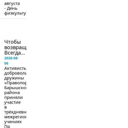
августа
- День
физкультурника.
в
следующем
номере
Чтобы
возвращались.
Всегда...
2026-08-
06
Активисты
добровольной
дружины
«Правопорядок»
Барышского
района
приняли
участие
в
трёхдневных
межрегиональных
учениях
Пр