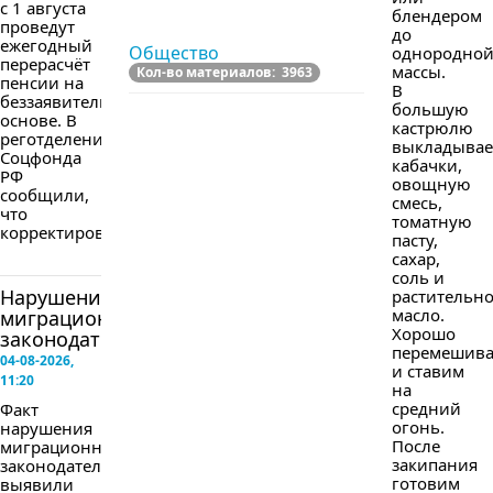
с 1 августа
блендером
проведут
до
ежегодный
Общество
однородно
перерасчёт
массы.
Кол-во материалов: 3963
пенсии на
В
беззаявительной
большую
основе. В
кастрюлю
реготделении
выкладыва
Соцфонда
кабачки,
РФ
овощную
сообщили,
смесь,
что
томатную
корректировка...
пасту,
сахар,
соль и
Нарушение
растительн
масло.
миграционного
Хорошо
законодательства
перемешив
04-08-2026,
и ставим
11:20
на
средний
Факт
огонь.
нарушения
После
миграционного
закипания
законодательства
готовим
выявили