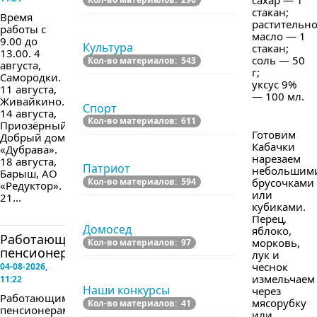
сахар — 1
стакан;
Время
растительн
работы с
масло — 1
9.00 до
Культура
стакан;
13.00. 4
соль — 50
Кол-во материалов: 543
августа,
г;
Самородки.
уксус 9%
11 августа,
— 100 мл.
Живайкино.
Спорт
14 августа,
Кол-во материалов: 611
Приозёрный,
Готовим
Добрый дом
Кабачки
«Дубрава».
нарезаем
18 августа,
Патриот
небольшим
Барыш, АО
Кол-во материалов: 594
брусочками
«Редуктор».
или
21...
кубиками.
Перец,
Домосед
яблоко,
Работающим
морковь,
Кол-во материалов: 97
пенсионерам...
лук и
чеснок
04-08-2026,
измельчаем
11:22
Наши конкурсы
через
Работающим
мясорубку
Кол-во материалов: 41
пенсионерам
или