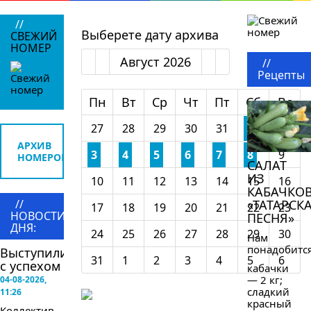
//
Выберете дату архива
СВЕЖИЙ
НОМЕР
Август
2026
//
Рецепты
Пн
Вт
Ср
Чт
Пт
Сб
Вс
27
28
29
30
31
1
2
АРХИВ
3
4
5
6
7
8
9
НОМЕРОВ
САЛАТ
ИЗ
10
11
12
13
14
15
16
КАБАЧКО
//
«ТАТАРСК
17
18
19
20
21
22
23
НОВОСТИ
ПЕСНЯ»
ДНЯ:
24
25
26
27
28
29
30
Нам
понадобится
Выступили
31
1
2
3
4
5
6
с успехом
кабачки
— 2 кг;
04-08-2026,
сладкий
11:26
красный
Коллектив