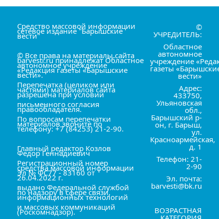
Средство массовой информации
©
сетевое издание "Барышские
УЧРЕДИТЕЛЬ:
вести"
Областное
автономное
© Все права на материалы сайта
barvesti.ru принадлежат Областное
учреждение «Реда
автономное учреждение
газеты «Барышски
«Редакция газеты «Барышские
вести».
вести»
Перепечатка (целиком или
Адрес:
частями) материалов сайта
разрешена при условии
433750,
Ульяновская
письменного согласия
правообладателя.
обл.,
Барышский р-
По вопросам перепечатки
материалов звоните по
он, г. Барыш,
телефону: +7 (84253) 21-2-90.
ул.
Красноармейская,
д. 1
Главный редактор Козлов
Фёдор Геннадиевич
Телефон: 21-
Регистрационный номер
2-90
средства массовой информации
Эл № ФС77 - 83160 от
26.04.2022 г.
Эл. почта:
barvesti@bk.ru
выдано Федеральной службой
по надзору в сфере связи,
информационных технологий
и массовых коммуникаций
ВОЗРАСТНАЯ
(Роскомнадзор).
КАТЕГОРИЯ