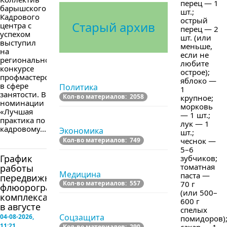
перец — 1
барышского
шт.;
Кадрового
острый
Старый архив
центра с
перец — 2
успехом
шт. (или
выступил
меньше,
на
если не
региональном
любите
конкурсе
острое);
профмастерства
яблоко —
в сфере
Политика
1
занятости. В
Кол-во материалов: 2058
крупное;
номинации
морковь
«Лучшая
— 1 шт.;
практика по
лук — 1
кадровому...
Экономика
шт.;
Кол-во материалов: 749
чеснок —
5–6
График
зубчиков;
томатная
работы
Медицина
паста —
передвижного
70 г
Кол-во материалов: 557
флюорографического
(или 500–
комплекса
600 г
в августе
спелых
Соцзащита
04-08-2026,
помидоров)
11:21
Кол-во материалов: 290