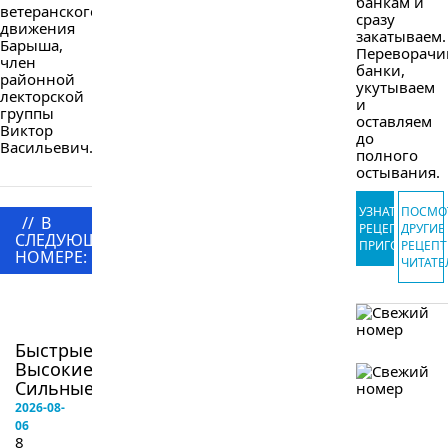
банкам и
ветеранского
сразу
движения
закатываем.
Барыша,
Переворачи
член
банки,
районной
укутываем
лекторской
и
группы
оставляем
Виктор
до
Васильевич...
полного
остывания.
УЗНАТЬ
ПОСМО
//
В
РЕЦЕПТ
ДРУГИЕ
СЛЕДУЮЩЕМ
ПРИГОТОВЛЕ
РЕЦЕП
НОМЕРЕ:
ЧИТАТЕ
в
следующем
номере
Быстрые!
Высокие!
Сильные!...
2026-08-
06
8