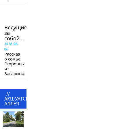
в
следующем
номере
Ведущие
за
собой...
2026-08-
06
Рассказ
о семье
Егоровых
из
Загарина.
//
АКШУАТСКАЯ
АЛЛЕЯ