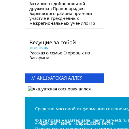
Активисты добровольной
дружины «Правопорядок»
Барышского района приняли
участие в трёхдневных
межрегиональных учениях Пр
в следующем номере
Ведущие за собой...
2026-08-06
Рассказ о семье Егоровых из
Загарина.
//
АКШУАТСКАЯ АЛЛЕЯ
Средство массовой информации сетевое из
© Все права на материалы сайта barvesti.
«Редакция газеты «Барышские вести».
Перепечатка (целиком или частями) матери