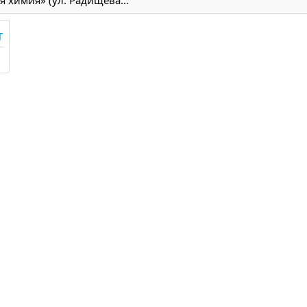
я химия» (ул. Радищева...
т