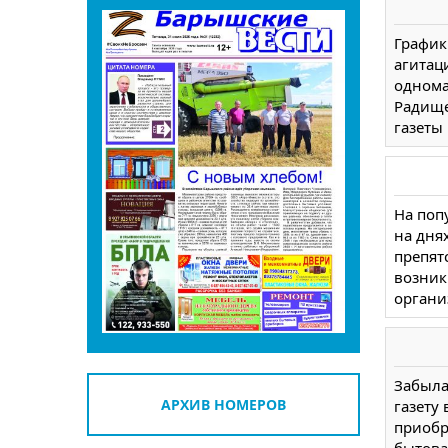
График
агитац
однома
Радище
газеты Б
На поп
на дня
препят
возник
организ
Забыла
АРХИВ НОМЕРОВ
газету 
приобр