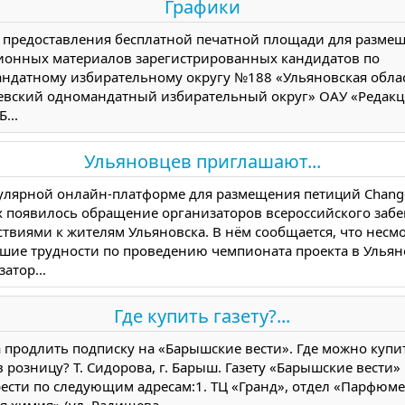
Графики
 предоставления бесплатной печатной площади для разме
ионных материалов зарегистрированных кандидатов по
ндатному избирательному округу №188 «Ульяновская облас
вский одномандатный избирательный округ» ОАУ «Редакц
...
Ульяновцев приглашают...
улярной онлайн-платформе для размещения петиций Chang
х появилось обращение организаторов всероссийского забег
ствиями к жителям Ульяновска. В нём сообщается, что несмо
шие трудности по проведению чемпионата проекта в Ульян
атор...
Где купить газету?...
 продлить подписку на «Барышские вести». Где можно купи
в розницу? Т. Сидорова, г. Барыш. Газету «Барышские вести
ести по следующим адресам:1. ТЦ «Гранд», отдел «Парфюме