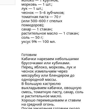
яблоко — 1 крупное;
морковь — 1 шт.;
лук — 1 шт.;
чеснок — 5–6 зубчиков;
томатная паста — 70 г
(или 500–600 г спелых
помидоров);
сахар — 1 стакан;
растительное масло — 1 стакан;
соль — 50 г;
уксус 9% — 100 мл.
Готовим
Кабачки нарезаем небольшими
брусочками или кубиками.
Перец, яблоко, морковь, лук и
чеснок измельчаем через
мясорубку или блендером до
однородной массы.
В большую кастрюлю
выкладываем кабачки, овощную
смесь, томатную пасту, сахар, соль
и растительное масло.
Хорошо перемешиваем и ставим
на средний огонь.
После закипания готовим около