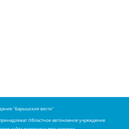
дание "Барышские вести"
ru принадлежат Областное автономное учреждение
алов сайта разрешена при условии