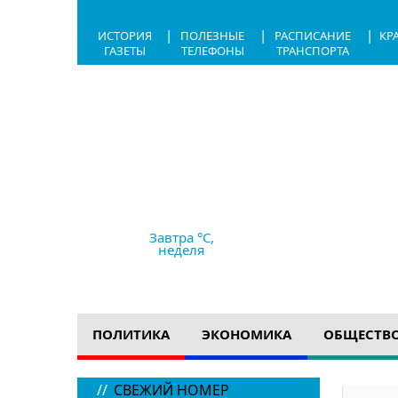
|
|
|
ИСТОРИЯ
ПОЛЕЗНЫЕ
РАСПИСАНИЕ
КР
ГАЗЕТЫ
ТЕЛЕФОНЫ
ТРАНСПОРТА
6.08.2026,
21:17
+25 °C
ясно
Ветер
2.4 м/с
764 мм рт с
Завтра °C,
неделя
ПОЛИТИКА
ЭКОНОМИКА
ОБЩЕСТВ
//
СВЕЖИЙ НОМЕР