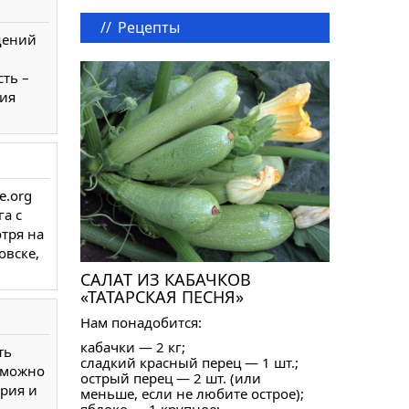
//
Рецепты
щений
ть –
ия
e.org
а с
тря на
овске,
САЛАТ ИЗ КАБАЧКОВ
«ТАТАРСКАЯ ПЕСНЯ»
Нам понадобится:
кабачки — 2 кг;
ть
сладкий красный перец — 1 шт.;
» можно
острый перец — 2 шт. (или
рия и
меньше, если не любите острое);