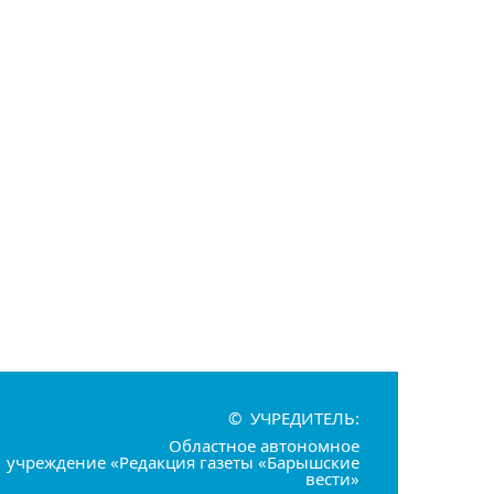
© УЧРЕДИТЕЛЬ:
Областное автономное
учреждение «Редакция газеты «Барышские
вести»