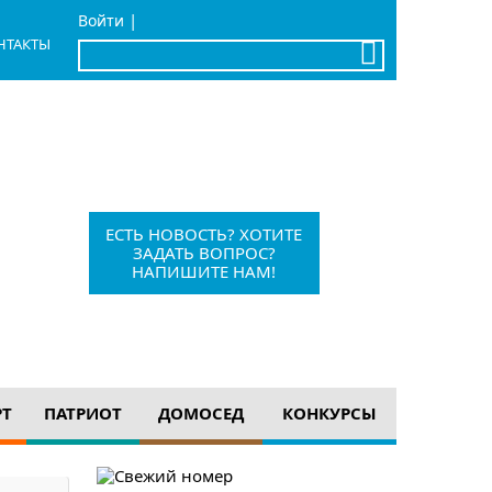
|
Войти
НТАКТЫ
x
Барыш, Красноармейская, 1
+7 (84253) 21-1-56
barvesti@bk.ru
ЕСТЬ НОВОСТЬ? ХОТИТЕ
ЗАДАТЬ ВОПРОС?
НАПИШИТЕ НАМ!
12+
РТ
ПАТРИОТ
ДОМОСЕД
КОНКУРСЫ