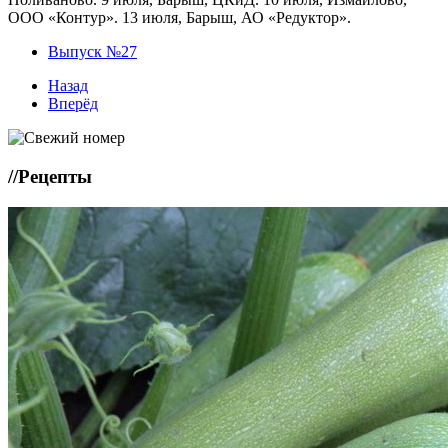
ООО «Контур». 13 июля, Барыш, АО «Редуктор».
Выпуск №27
Назад
Вперёд
//
Рецепты