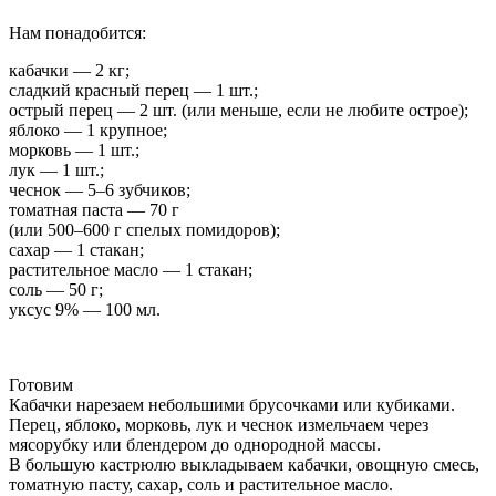
Нам понадобится:
кабачки — 2 кг;
сладкий красный перец — 1 шт.;
острый перец — 2 шт. (или меньше, если не любите острое);
яблоко — 1 крупное;
морковь — 1 шт.;
лук — 1 шт.;
чеснок — 5–6 зубчиков;
томатная паста — 70 г
(или 500–600 г спелых помидоров);
сахар — 1 стакан;
растительное масло — 1 стакан;
соль — 50 г;
уксус 9% — 100 мл.
Готовим
Кабачки нарезаем небольшими брусочками или кубиками.
Перец, яблоко, морковь, лук и чеснок измельчаем через
мясорубку или блендером до однородной массы.
В большую кастрюлю выкладываем кабачки, овощную смесь,
томатную пасту, сахар, соль и растительное масло.