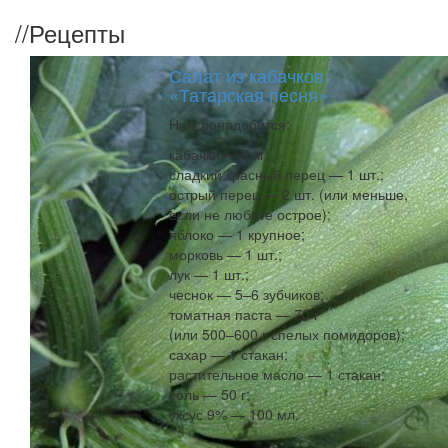
//
Рецепты
Салат из кабачков
«Татарская песня»
Нам понадобится:
кабачки — 2 кг;
сладкий красный перец — 1 шт.;
острый перец — 2 шт. (или меньше,
если не любите острое);
яблоко — 1 крупное;
морковь — 1 шт.;
лук — 1 шт.;
чеснок — 5–6 зубчиков;
томатная паста — 70 г
(или 500–600 г спелых помидоров);
сахар — 1 стакан;
растительное масло — 1 стакан;
соль — 50 г;
уксус 9% — 100 мл.