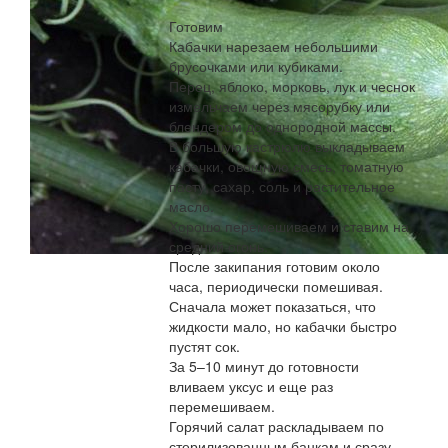
Готовим
Кабачки нарезаем небольшими
брусочками или кубиками.
Перец, яблоко, морковь, лук и чеснок
измельчаем через мясорубку или
блендером до однородной массы.
В большую кастрюлю выкладываем
кабачки, овощную смесь, томатную
пасту, сахар, соль и растительное
масло.
Хорошо перемешиваем и ставим на
средний огонь.
После закипания готовим около
часа, периодически помешивая.
Сначала может показаться, что
жидкости мало, но кабачки быстро
пустят сок.
За 5–10 минут до готовности
вливаем уксус и еще раз
перемешиваем.
Горячий салат раскладываем по
стерилизованным банкам и сразу