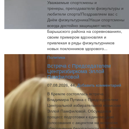
Уважаемые спортсмены и
тренеры, преподаватели физкультуры и
любители спорта!Поздравляем вас с
Днём физкультурника!Наши спортсмены
всегда достойно защищают честь
Барышского района на соревнованиях,
своим примером вдохновляя и
привлекая в ряды физкультурников
новых поклонников здорового...
Политика
Встреча с Председателем
Центризбиркома Эллой
Памфиловой
07.08.2026,
44,
Добавить комментарий
В Кремле состоялась встреча
Владимира Путина с Председателем
Центральной избирательной комиссии
Эллой Памфиловой. Обсуждался
процесс подготовки к единому дню
голосования с акцентом на вопросах
обеспечения безопасности на выборах.