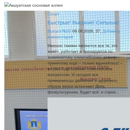
Спорт
Быстрые! Высокие! Сильные!
Выпуск №32
08.08.2026,
37,
Добавить
комментарий
Именно такими являются все те, кто
живёт, работает и тренируется по
знаменитому олимпийскому девизу,
принятому ещё – только вдумайтесь! –
в 1894 году первым олимпийским
конгрессом. И сегодня все
приверженцы движения и здорового
образа жизни встречают День
физкультурника. Будет всё: и сорев...