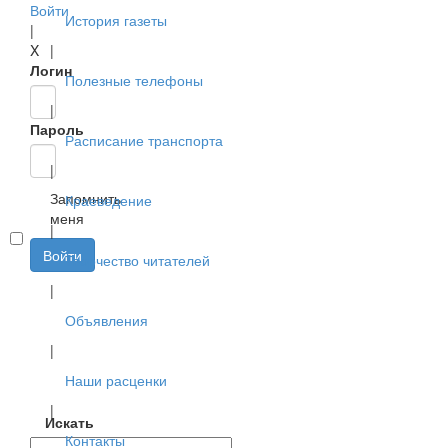
Войти
История газеты
|
X
|
Логин
Полезные телефоны
|
Пароль
Расписание транспорта
|
Запомнить
Краеведение
меня
|
Войти
Творчество читателей
|
Объявления
|
Наши расценки
|
Искать
Контакты