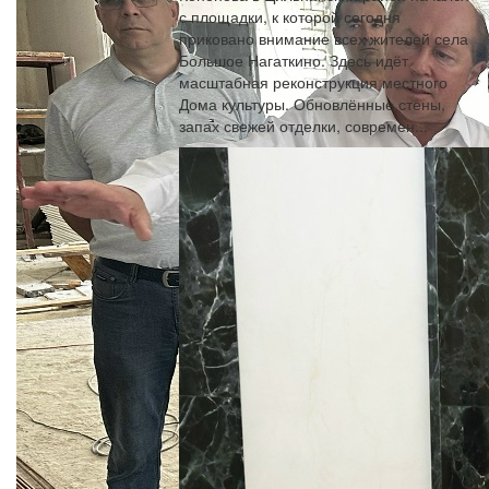
с площадки, к которой сегодня
приковано внимание всех жителей села
Большое Нагаткино. Здесь идёт
масштабная реконструкция местного
Дома культуры. Обновлённые стены,
запах свежей отделки, современ...