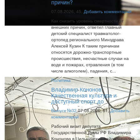
причин?
07.08.2026,
45,
Добавить комментарий
Как снизить уровень смертности от
внешних причин, ответил главный
детский специалист травматолог-
ортопед регионального Минздрава
Алексей Кузин К таким причинам
относятся дорожно-транспортные
происшествия, несчастные случаи на
воде и пожарах, отравления (в том
числе алкоголем), падения, с...
Политика
Владимир Кононов:
Качественная культура и
доступный спорт до
Выпуск №32
07.08.2026,
61,
Добавить
комментарий
Рабочий визит депутата
Государственной Думы РФ Владимира
Кононова в Цильнинский район начался