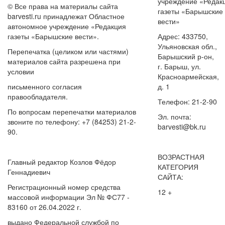
учреждение «Редак
© Все права на материалы сайта
газеты «Барышские
barvesti.ru принадлежат Областное
вести»
автономное учреждение «Редакция
газеты «Барышские вести».
Адрес: 433750,
Ульяновская обл.,
Перепечатка (целиком или частями)
Барышский р-он,
материалов сайта разрешена при
г. Барыш, ул.
условии
Красноармейская,
письменного согласия
д. 1
правообладателя.
Телефон: 21-2-90
По вопросам перепечатки материалов
Эл. почта:
звоните по телефону: +7 (84253) 21-2-
barvesti@bk.ru
90.
ВОЗРАСТНАЯ
Главный редактор Козлов Фёдор
КАТЕГОРИЯ
Геннадиевич
САЙТА:
Регистрационный номер средства
12 +
массовой информации Эл № ФС77 -
83160 от 26.04.2022 г.
выдано Федеральной службой по