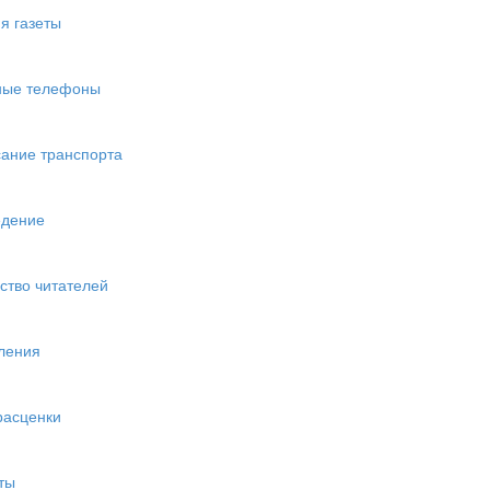
я газеты
ные телефоны
ание транспорта
едение
ство читателей
ления
расценки
ты