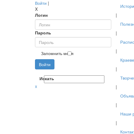
Войти
|
Истори
X
Логин
|
Полез
Пароль
|
Распис
|
Запомнить меня
Краев
Войти
|
Творче
Искать
x
|
Объяв
|
Наши 
|
Контак