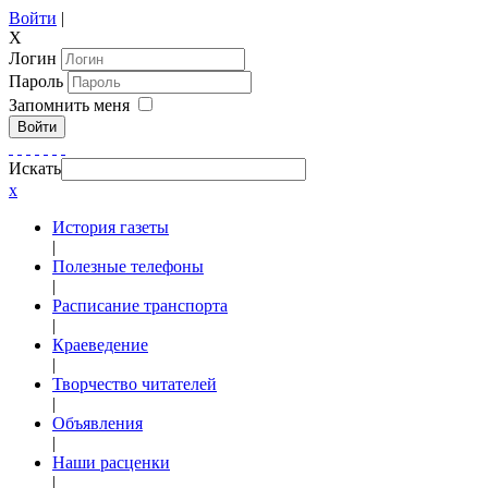
Войти
|
X
Логин
Пароль
Запомнить меня
Войти
Искать
x
История газеты
|
Полезные телефоны
|
Расписание транспорта
|
Краеведение
|
Творчество читателей
|
Объявления
|
Наши расценки
|