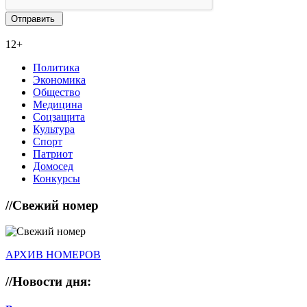
12+
Политика
Экономика
Общество
Медицина
Соцзащита
Культура
Спорт
Патриот
Домосед
Конкурсы
//
Свежий номер
АРХИВ НОМЕРОВ
//
Новости дня: