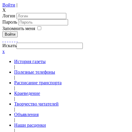
Войти
|
X
Логин
Пароль
Запомнить меня
Войти
Искать
x
История газеты
|
Полезные телефоны
|
Расписание транспорта
|
Краеведение
|
Творчество читателей
|
Объявления
|
Наши расценки
|