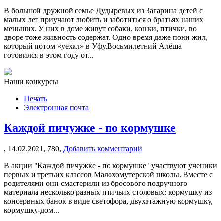
В большой дружной семье Дудыревых из Загарина детей с
малых лет приучают любить и заботиться о братьях наших
меньших. У них в доме живут собаки, кошки, птички, во
дворе тоже живность содержат. Одно время даже пони жил,
который потом «уехал» в Уфу.Восьмилетний Алёша
готовился в этом году от...
Наши конкурсы
Печать
Электронная почта
Каждой пичужке - по кормушке
,
14.02.2021,
780,
Добавить комментарий
В акции "Каждой пичужке - по кормушке" участвуют ученики
первых и третьих классов Малохомутерской школы. Вместе с
родителями они смастерили из бросового подручного
материала несколько разных птичьих столовых: кормушку из
консервных банок в виде светофора, двухэтажную кормушку,
кормушку-дом...