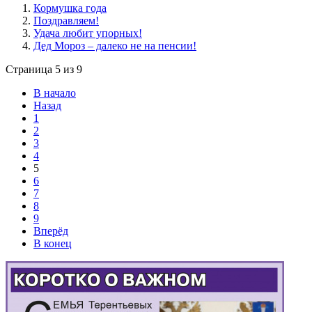
Кормушка года
Поздравляем!
Удача любит упорных!
Дед Мороз – далеко не на пенсии!
Страница 5 из 9
В начало
Назад
1
2
3
4
5
6
7
8
9
Вперёд
В конец