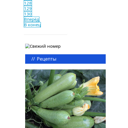
128
129
130
Вперёд
В конец
//
Рецепты