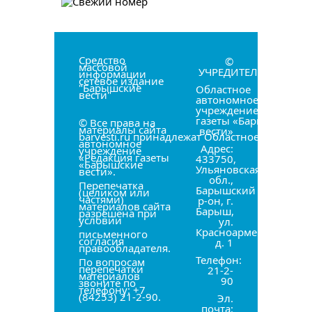
Средство
©
массовой
УЧРЕДИТЕЛЬ:
информации
сетевое издание
"Барышские
Областное
вести"
автономное
учреждение «Редакци
газеты «Барышские
© Все права на
материалы сайта
вести»
barvesti.ru принадлежат Областное
автономное
Адрес:
учреждение
«Редакция газеты
433750,
«Барышские
Ульяновская
вести».
обл.,
Перепечатка
Барышский
(целиком или
частями)
р-он, г.
материалов сайта
Барыш,
разрешена при
условии
ул.
Красноармейская,
письменного
согласия
д. 1
правообладателя.
Телефон:
По вопросам
перепечатки
21-2-
материалов
90
звоните по
телефону: +7
(84253) 21-2-90.
Эл.
почта: