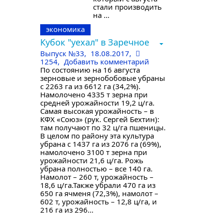
стали производить
на ...
экономика
Кубок "уехал" в Заречное
Выпуск №33
,
18.08.2017,
1254,
Добавить комментарий
По состоянию на 16 августа
зерновые и зернобобовые убраны
с 2263 га из 6612 га (34,2%).
Намолочено 4335 т зерна при
средней урожайности 19,2 ц/га.
Самая высокая урожайность – в
КФХ «Союз» (рук. Сергей Бехтин):
там получают по 32 ц/га пшеницы.
В целом по району эта культура
убрана с 1437 га из 2076 га (69%),
намолочено 3100 т зерна при
урожайности 21,6 ц/га. Рожь
убрана полностью – все 140 га.
Намолот – 260 т, урожайность –
18,6 ц/га.Также убрали 470 га из
650 га ячменя (72,3%), намолот –
602 т, урожайность – 12,8 ц/га, и
216 га из 296...