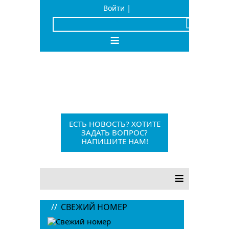
|
Войти
x
≡
Барыш, Красноармейская, 1
+7 (84253) 21-1-56
barvesti@bk.ru
ЕСТЬ НОВОСТЬ? ХОТИТЕ
ЗАДАТЬ ВОПРОС?
НАПИШИТЕ НАМ!
12+
≡
//
СВЕЖИЙ НОМЕР