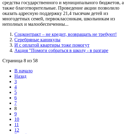
средства государственного и муниципального бюджетов, а
также благотворительные. Проведение акции позволило
оказать адресную поддержку 21,4 тысячам детей из
многодетных семей, первоклассникам, школьникам из
неполных и малообеспеченны...
Соцконтракт – не кредит, возвращать не требуют!
Серебряные каникулы
И с оплатой квартиры тоже помогут
Акция "Помоги собраться в школу - в разгаре
Страница 8 из 58
В начало
Назад
3
4
5
6
7
8
9
10
11
12