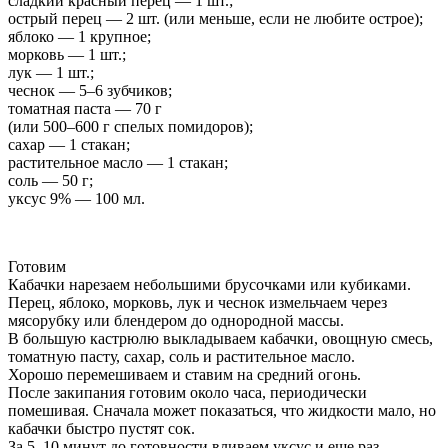
сладкий красный перец — 1 шт.;
острый перец — 2 шт. (или меньше, если не любите острое);
яблоко — 1 крупное;
морковь — 1 шт.;
лук — 1 шт.;
чеснок — 5–6 зубчиков;
томатная паста — 70 г
(или 500–600 г спелых помидоров);
сахар — 1 стакан;
растительное масло — 1 стакан;
соль — 50 г;
уксус 9% — 100 мл.
Готовим
Кабачки нарезаем небольшими брусочками или кубиками.
Перец, яблоко, морковь, лук и чеснок измельчаем через
мясорубку или блендером до однородной массы.
В большую кастрюлю выкладываем кабачки, овощную смесь,
томатную пасту, сахар, соль и растительное масло.
Хорошо перемешиваем и ставим на средний огонь.
После закипания готовим около часа, периодически
помешивая. Сначала может показаться, что жидкости мало, но
кабачки быстро пустят сок.
За 5–10 минут до готовности вливаем уксус и еще раз