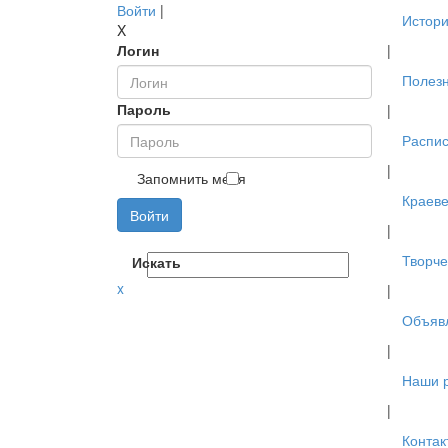
Войти
|
Истори
X
Логин
|
Полез
Пароль
|
Распис
|
Запомнить меня
Краев
Войти
|
Творче
Искать
x
|
Объяв
|
Наши 
|
Контак