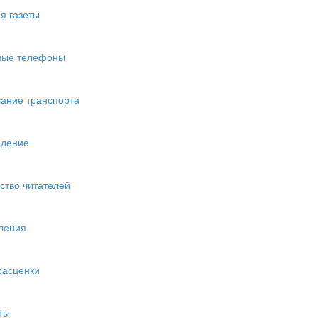
я газеты
ные телефоны
ание транспорта
едение
ство читателей
ления
расценки
ты