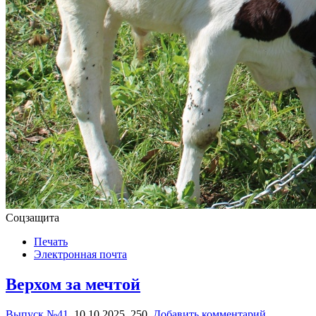
Соцзащита
Печать
Электронная почта
Верхом за мечтой
Выпуск №41
,
10.10.2025,
250,
Добавить комментарий