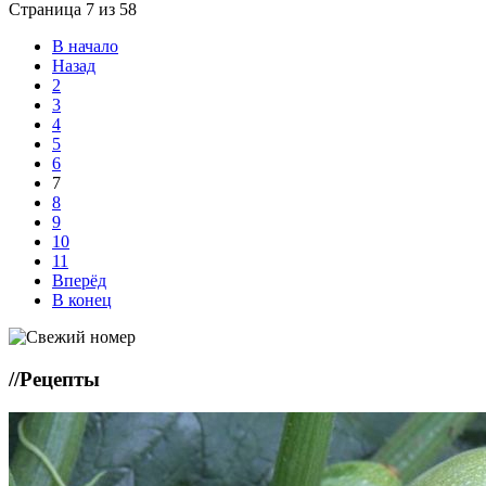
Страница 7 из 58
В начало
Назад
2
3
4
5
6
7
8
9
10
11
Вперёд
В конец
//
Рецепты