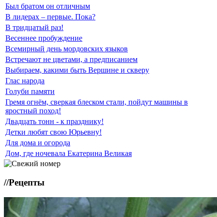
Был братом он отличным
В лидерах – первые. Пока?
В тридцатый раз!
Весеннее пробуждение
Всемирный день мордовских языков
Встречают не цветами, а предписанием
Выбираем, какими быть Вершине и скверу
Глас народа
Голуби памяти
Гремя огнём, сверкая блеском стали, пойдут машины в
яростный поход!
Двадцать тонн - к празднику!
Детки любят свою Юрьевну!
Для дома и огорода
Дом, где ночевала Екатерина Великая
//
Рецепты