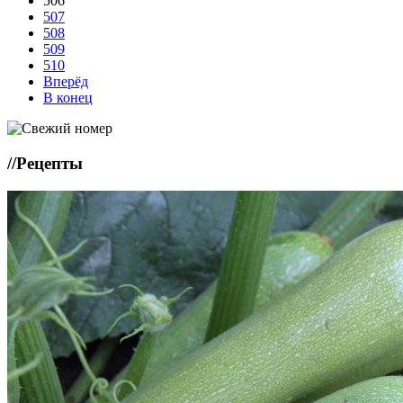
506
507
508
509
510
Вперёд
В конец
//
Рецепты