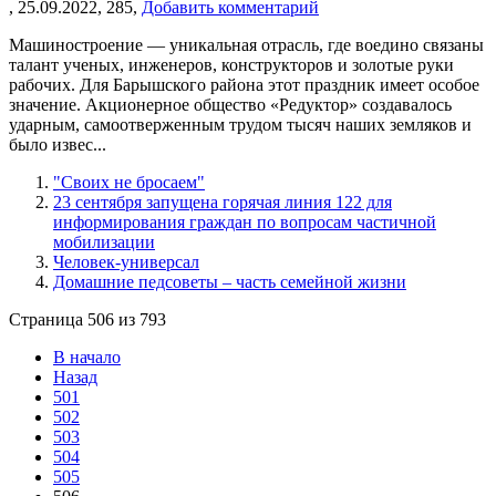
,
25.09.2022,
285,
Добавить комментарий
Машиностроение — уникальная отрасль, где воедино связаны
талант ученых, инженеров, конструкторов и золотые руки
рабочих. Для Барышского района этот праздник имеет особое
значение. Акционерное общество «Редуктор» создавалось
ударным, самоотверженным трудом тысяч наших земляков и
было извес...
"Своих не бросаем"
23 сентября запущена горячая линия 122 для
информирования граждан по вопросам частичной
мобилизации
Человек-универсал
Домашние педсоветы – часть семейной жизни
Страница 506 из 793
В начало
Назад
501
502
503
504
505