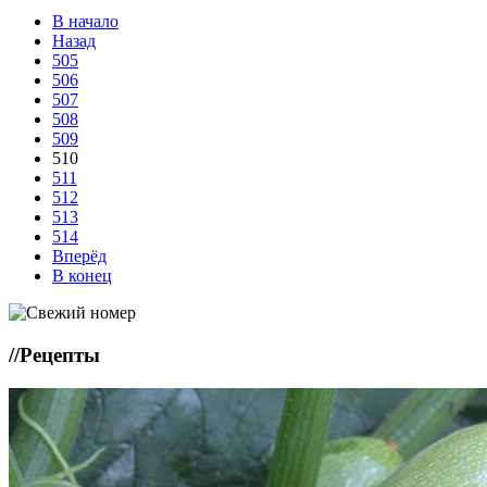
В начало
Назад
505
506
507
508
509
510
511
512
513
514
Вперёд
В конец
//
Рецепты