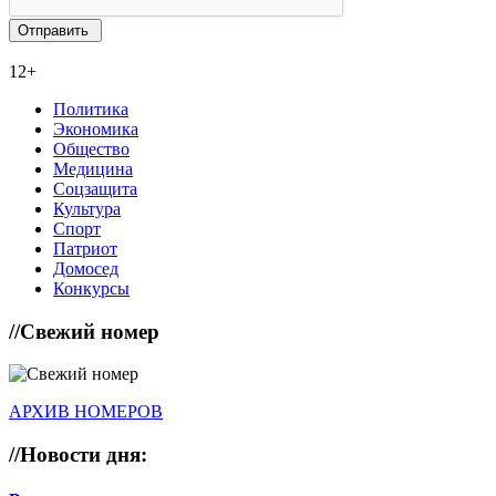
12+
Политика
Экономика
Общество
Медицина
Соцзащита
Культура
Спорт
Патриот
Домосед
Конкурсы
//
Свежий номер
АРХИВ НОМЕРОВ
//
Новости дня: