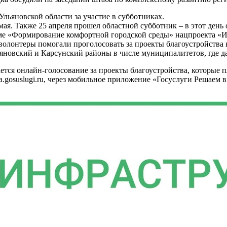
льяновской области за участие в субботниках.
 мая. Также 25 апреля прошел областной субботник – в этот ден
ме «Формирование комфортной городской среды» нацпроекта «Ин
олонтеры помогали проголосовать за проекты благоустройства н
новский и Карсунский районы в числе муниципалитетов, где да
тся онлайн-голосование за проекты благоустройства, которые п
.gosuslugi.ru, через мобильное приложение «Госуслуги Решаем в