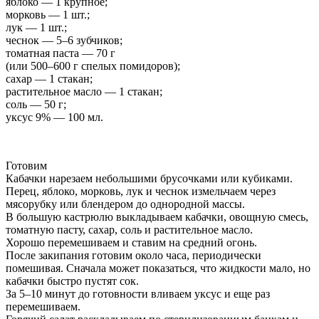
яблоко — 1 крупное;
морковь — 1 шт.;
лук — 1 шт.;
чеснок — 5–6 зубчиков;
томатная паста — 70 г
(или 500–600 г спелых помидоров);
сахар — 1 стакан;
растительное масло — 1 стакан;
соль — 50 г;
уксус 9% — 100 мл.
Готовим
Кабачки нарезаем небольшими брусочками или кубиками.
Перец, яблоко, морковь, лук и чеснок измельчаем через
мясорубку или блендером до однородной массы.
В большую кастрюлю выкладываем кабачки, овощную смесь,
томатную пасту, сахар, соль и растительное масло.
Хорошо перемешиваем и ставим на средний огонь.
После закипания готовим около часа, периодически
помешивая. Сначала может показаться, что жидкости мало, но
кабачки быстро пустят сок.
За 5–10 минут до готовности вливаем уксус и еще раз
перемешиваем.