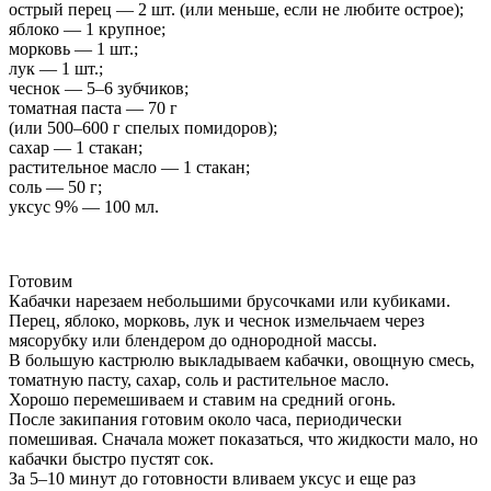
острый перец — 2 шт. (или меньше, если не любите острое);
яблоко — 1 крупное;
морковь — 1 шт.;
лук — 1 шт.;
чеснок — 5–6 зубчиков;
томатная паста — 70 г
(или 500–600 г спелых помидоров);
сахар — 1 стакан;
растительное масло — 1 стакан;
соль — 50 г;
уксус 9% — 100 мл.
Готовим
Кабачки нарезаем небольшими брусочками или кубиками.
Перец, яблоко, морковь, лук и чеснок измельчаем через
мясорубку или блендером до однородной массы.
В большую кастрюлю выкладываем кабачки, овощную смесь,
томатную пасту, сахар, соль и растительное масло.
Хорошо перемешиваем и ставим на средний огонь.
После закипания готовим около часа, периодически
помешивая. Сначала может показаться, что жидкости мало, но
кабачки быстро пустят сок.
За 5–10 минут до готовности вливаем уксус и еще раз