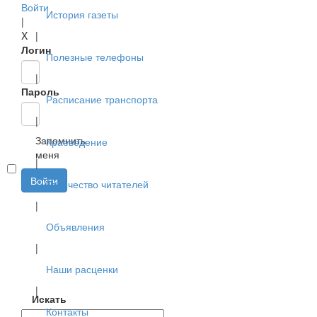
Войти
История газеты
|
X
|
Логин
Полезные телефоны
|
Пароль
Расписание транспорта
|
Запомнить
Краеведение
меня
|
Войти
Творчество читателей
|
Объявления
|
Наши расценки
|
Искать
Контакты