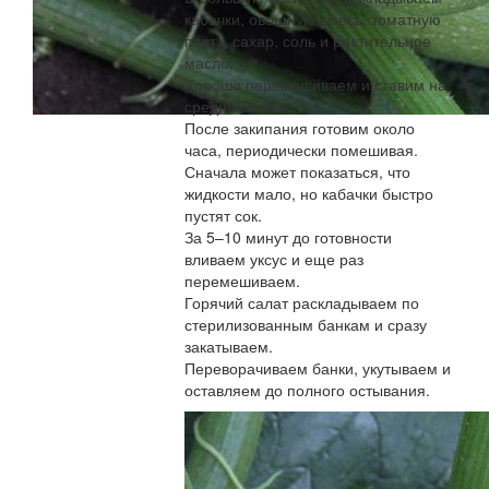
кабачки, овощную смесь, томатную
пасту, сахар, соль и растительное
масло.
Хорошо перемешиваем и ставим на
средний огонь.
После закипания готовим около
часа, периодически помешивая.
Сначала может показаться, что
жидкости мало, но кабачки быстро
пустят сок.
За 5–10 минут до готовности
вливаем уксус и еще раз
перемешиваем.
Горячий салат раскладываем по
стерилизованным банкам и сразу
закатываем.
Переворачиваем банки, укутываем и
оставляем до полного остывания.