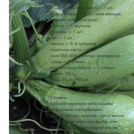
кабачки — 2 кг;
сладкий красный перец — 1 шт.;
острый перец — 2 шт. (или меньше,
если не любите острое);
яблоко — 1 крупное;
морковь — 1 шт.;
лук — 1 шт.;
чеснок — 5–6 зубчиков;
томатная паста — 70 г
(или 500–600 г спелых помидоров);
сахар — 1 стакан;
растительное масло — 1 стакан;
соль — 50 г;
уксус 9% — 100 мл.
Готовим
Кабачки нарезаем небольшими
брусочками или кубиками.
Перец, яблоко, морковь, лук и чеснок
измельчаем через мясорубку или
блендером до однородной массы.
В большую кастрюлю выкладываем