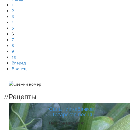
1
2
3
4
5
6
7
8
9
10
Вперёд
В конец
//
Рецепты
Салат из кабачков
«Татарская песня»
Нам понадобится: