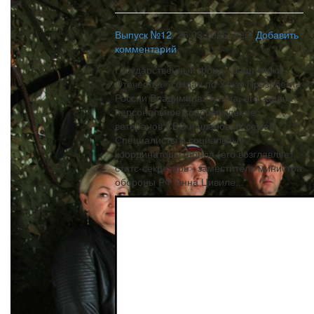
Выпуск №12
,
26.03.2026,
229,
Добавить
комментарий
Государственный фонд «Защитники
Отечества» создан по Указу Президента
России Владимира Путина, его задача -
персональное сопровождение
ветеранов СВО и членов их семей.
Специалисты и социальные
координаторы фонда (его возглавляет
статс-секретарь - заместитель министра
обороны РФ Анна Цивиле...