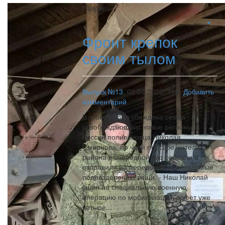
Патриот
Фронт крепок
своим тылом
Выпуск №13
,
02.04.2026,
198,
Добавить
комментарий
В этом твёрдо убеждена семья
освобождающего новые регионы
России поливановца Николая
Смирнова, по чьей просьбе жители
района в очередной раз собрали и
отправили на передовую необходимые
подразделению вещи. - Наш Николай
ушёл на специальную военную
операцию по мобилизации, воюет уже
четыре...