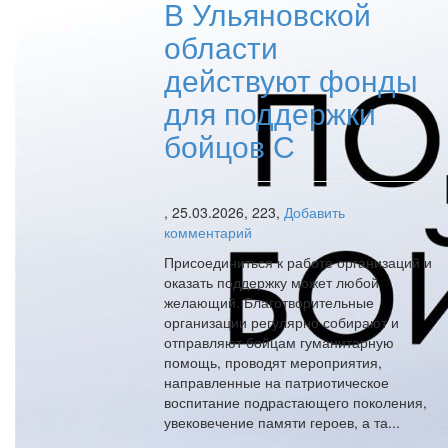
В Ульяновской
области
действуют фонды
для поддержки
бойцов С
,
25.03.2026,
223,
Добавить
комментарий
Присоединиться к работе организаций и
оказать поддержку может любой
желающий. Благотворительные
организации регулярно собирают и
отправляют бойцам гуманитарную
помощь, проводят мероприятия,
направленные на патриотическое
воспитание подрастающего поколения,
увековечение памяти героев, а та...