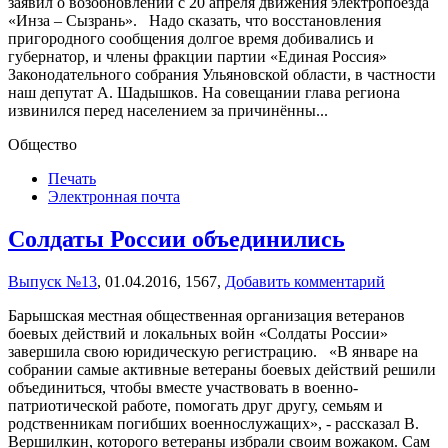
заявил о возобновлении с 20 апреля движения электропоезда
«Инза – Сызрань». Надо сказать, что восстановления
пригородного сообщения долгое время добивались и
губернатор, и члены фракции партии «Единая Россия»
Законодательного собрания Ульяновской области, в частности
наш депутат А. Шадышков. На совещании глава региона
извинился перед населением за причинённы...
Общество
Печать
Электронная почта
Солдаты России объединились
Выпуск №13
,
01.04.2016,
1567,
Добавить комментарий
Барышская местная общественная организация ветеранов
боевых действий и локальных войн «Солдаты России»
завершила свою юридическую регистрацию. «В январе на
собрании самые активные ветераны боевых действий решили
объединиться, чтобы вместе участвовать в военно-
патриотической работе, помогать друг другу, семьям и
родственникам погибших военнослужащих», - рассказал В.
Вершилкин, которого ветераны избрали своим вожаком. Сам