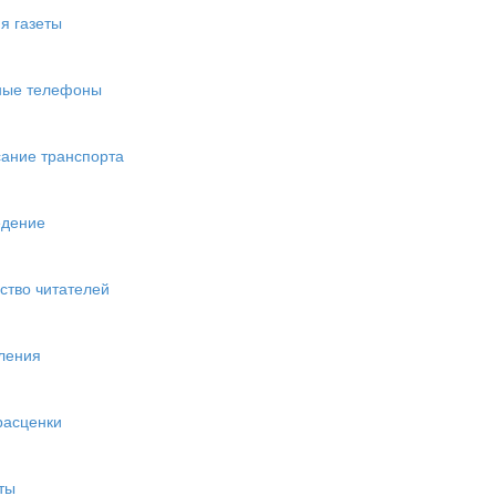
я газеты
ные телефоны
ание транспорта
едение
ство читателей
ления
расценки
ты