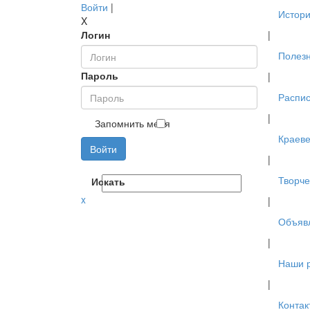
Войти
|
Истори
X
Логин
|
Полез
Пароль
|
Распис
|
Запомнить меня
Краев
Войти
|
Творче
Искать
x
|
Объяв
|
Наши 
|
Контак