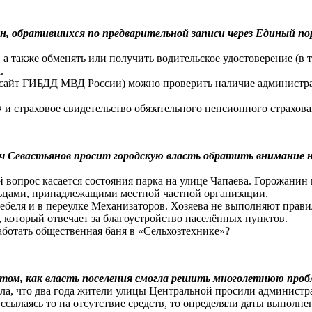
н, обратившихся по предварительной записи через Единый по
также обменять или получить водительское удостоверение (в т.
.
u (сайт ГИБДД МВД России) можно проверить наличие админист
 и страховое свидетельство обязательного пенсионного страхо
Севастьянов просит городскую власть обратить внимание на 
й вопрос касается состояния парка на улице Чапаева. Горожанин
льцами, принадлежащими местной частной организации.
беля и в переулке Механизаторов. Хозяева не выполняют правила
который отвечает за благоустройство населённых пунктов.
аботать общественная баня в «Сельхозтехнике»?
том, как власть поселения смогла решить многолетнюю проб
ла, что два года жители улицы Центральной просили администр
сылаясь то на отсутствие средств, то определяли даты выполнен