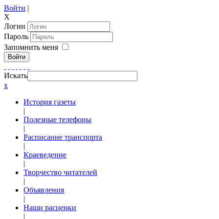
Войти
|
X
Логин
Пароль
Запомнить меня
Войти
Искать
x
История газеты
|
Полезные телефоны
|
Расписание транспорта
|
Краеведение
|
Творчество читателей
|
Объявления
|
Наши расценки
|