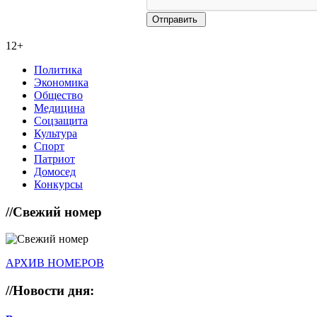
12+
Политика
Экономика
Общество
Медицина
Соцзащита
Культура
Спорт
Патриот
Домосед
Конкурсы
//
Свежий номер
АРХИВ НОМЕРОВ
//
Новости дня: