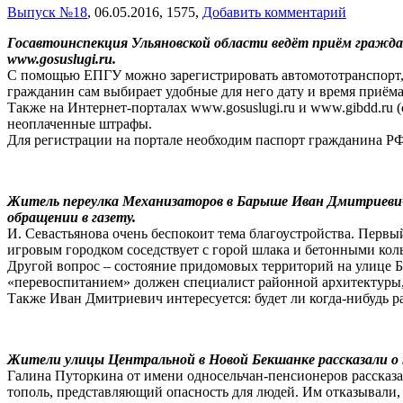
Выпуск №18
,
06.05.2016,
1575,
Добавить комментарий
Госавтоинспекция Ульяновской области ведёт приём гражда
www.gosuslugi.ru.
С помощью ЕПГУ можно зарегистрировать автомототранспорт, а 
гражданин сам выбирает удобные для него дату и время приёма
Также на Интернет-порталах www.gosuslugi.ru и www.gibdd.r
неоплаченные штрафы.
Для регистрации на портале необходим паспорт гражданина РФ
Житель переулка Механизаторов в Барыше Иван Дмитриевич 
обращении в газету.
И. Севастьянова очень беспокоит тема благоустройства. Первы
игровым городком соседствует с горой шлака и бетонными ко
Другой вопрос – состояние придомовых территорий на улице Бе
«перевоспитанием» должен специалист районной архитектуры, 
Также Иван Дмитриевич интересуется: будет ли когда-нибудь р
Жители улицы Центральной в Новой Бекшанке рассказали о 
Галина Путоркина от имени односельчан-пенсионеров рассказа
тополь, представляющий опасность для людей. Им отказывали, с