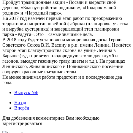
Пройдут традиционные акции «Посади и вырасти своё
дерево», «Благоустройство родников», «Подарок малой
родине» и «Народный парк».
На 2017 год намечен первый этап работ по преображению
территории напротив швейной фабрики (планировка участка
и вырубка кустарника) и завершающий этап планировки
парка «Радуга». Это – самые значимые дела.
В 2018 году будет установлена мемориальная доска Герою
Советского Союза В.И. Васину в р.п. имени Ленина. Начнётся
второй этап благоустройства склона на улице Ленина в
Барыше (туда привезут плодородную землю для клумб и
газонов, высадят газонную траву, цветы и т.д.). На границах
Ленинского, Живайкинского и Поливановского поселений
соорудят красочные въездные стелы.
Не менее значимая работа предстоит и в последующие два
года.
Выпуск №6
Назад
Вперёд
Для добавления комментариев Вам необходимо
зарегистрироваться