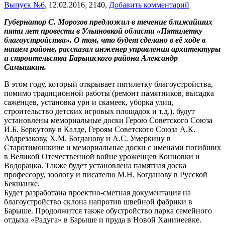
Выпуск №6
,
12.02.2016,
2140,
Добавить комментарий
Губернатор С. Морозов предложил в течение ближайших
пяти лет провести в Ульяновкой области «Пятилетку
благоустройства». О том, что будет сделано в её ходе в
нашем районе, рассказал инженер управления архитектуры
и строительства Барышского района Александр
Самышкин.
В этом году, который открывает пятилетку благоустройства,
помимо традиционной работы (ремонт памятников, высадка
саженцев, установка урн и скамеек, уборка улиц,
строительство детских игровых площадок и т.д.), будут
установлены мемориальные доски Герою Советского Союза
И.Б. Беркутову в Калде, Героям Советского Союза А.К.
Абдрезакову, Х.М. Богданову и А.С. Умеркину в
Старотимошкине и мемориальные доски с именами погибших
в Великой Отечественной войне уроженцев Конновки и
Водорацка. Также будет установлена памятная доска
профессору, зоологу и писателю М.Н. Богданову в Русской
Бекшанке.
Будет разработана проектно-сметная документация на
благоустройство склона напротив швейной фабрики в
Барыше. Продолжится также обустройство парка семейного
отдыха «Радуга» в Барыше и пруда в Новой Ханинеевке.