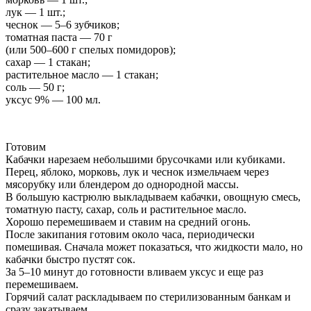
лук — 1 шт.;
чеснок — 5–6 зубчиков;
томатная паста — 70 г
(или 500–600 г спелых помидоров);
сахар — 1 стакан;
растительное масло — 1 стакан;
соль — 50 г;
уксус 9% — 100 мл.
Готовим
Кабачки нарезаем небольшими брусочками или кубиками.
Перец, яблоко, морковь, лук и чеснок измельчаем через
мясорубку или блендером до однородной массы.
В большую кастрюлю выкладываем кабачки, овощную смесь,
томатную пасту, сахар, соль и растительное масло.
Хорошо перемешиваем и ставим на средний огонь.
После закипания готовим около часа, периодически
помешивая. Сначала может показаться, что жидкости мало, но
кабачки быстро пустят сок.
За 5–10 минут до готовности вливаем уксус и еще раз
перемешиваем.
Горячий салат раскладываем по стерилизованным банкам и
сразу закатываем.