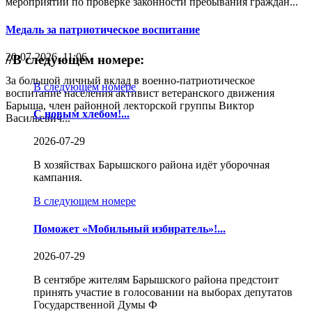
мероприятий по проверке законности пребывания граждан...
Медаль за патриотическое воспитание
20-07-2026, 11:06
//
В следующем номере:
За большой личный вклад в военно-патриотическое
В следующем номере
воспитание населения активист ветеранского движения
Барыша, член районной лекторской группы Виктор
С новым хлебом!...
Васильевич...
2026-07-29
В хозяйствах Барышского района идёт уборочная
кампания.
В следующем номере
Поможет «Мобильный избиратель»!...
2026-07-29
В сентябре жителям Барышского района предстоит
принять участие в голосовании на выборах депутатов
Государственной Думы Ф