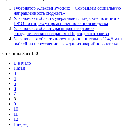
Губернатор Алексей Русских: «Сохраняем социальную
направленность бюджета»
Ульяновская область удерживает лидерские позиции в
ПФО по индексу промышленного производства
Ульяновская область расширяет торговое
сотрудничество со странами Персидского залива
Ульяновская область получит дополнительно 124,5 млн
рублей на переселение граждан из аварийного жилья
Страница 8 из 150
В начало
Назад
3
4
5
6
7
8
9
10
11
12
Вперёд