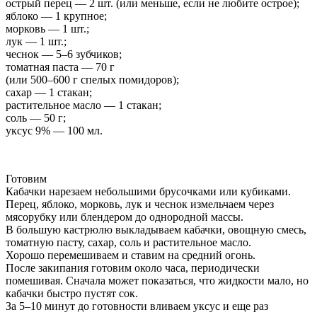
острый перец — 2 шт. (или меньше, если не любите острое);
яблоко — 1 крупное;
морковь — 1 шт.;
лук — 1 шт.;
чеснок — 5–6 зубчиков;
томатная паста — 70 г
(или 500–600 г спелых помидоров);
сахар — 1 стакан;
растительное масло — 1 стакан;
соль — 50 г;
уксус 9% — 100 мл.
Готовим
Кабачки нарезаем небольшими брусочками или кубиками.
Перец, яблоко, морковь, лук и чеснок измельчаем через
мясорубку или блендером до однородной массы.
В большую кастрюлю выкладываем кабачки, овощную смесь,
томатную пасту, сахар, соль и растительное масло.
Хорошо перемешиваем и ставим на средний огонь.
После закипания готовим около часа, периодически
помешивая. Сначала может показаться, что жидкости мало, но
кабачки быстро пустят сок.
За 5–10 минут до готовности вливаем уксус и еще раз