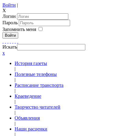
Войти
|
X
Логин
Пароль
Запомнить меня
Войти
Искать
x
История газеты
|
Полезные телефоны
|
Расписание транспорта
|
Краеведение
|
Творчество читателей
|
Объявления
|
Наши расценки
|