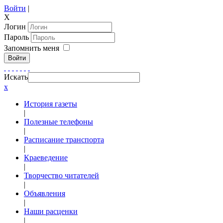
Войти
|
X
Логин
Пароль
Запомнить меня
Войти
Искать
x
История газеты
|
Полезные телефоны
|
Расписание транспорта
|
Краеведение
|
Творчество читателей
|
Объявления
|
Наши расценки
|