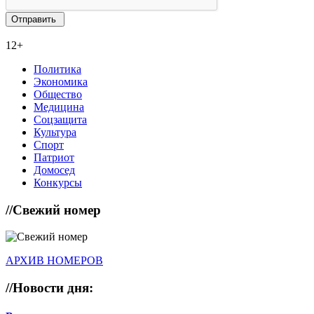
12+
Политика
Экономика
Общество
Медицина
Соцзащита
Культура
Спорт
Патриот
Домосед
Конкурсы
//
Свежий номер
АРХИВ НОМЕРОВ
//
Новости дня: