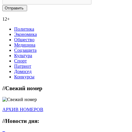
12+
Политика
Экономика
Общество
Медицина
Соцзащита
Культура
Спорт
Патриот
Домосед
Конкурсы
//
Свежий номер
АРХИВ НОМЕРОВ
//
Новости дня: