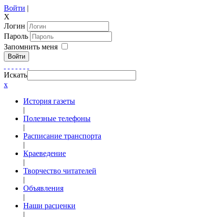
Войти
|
X
Логин
Пароль
Запомнить меня
Войти
Искать
x
История газеты
|
Полезные телефоны
|
Расписание транспорта
|
Краеведение
|
Творчество читателей
|
Объявления
|
Наши расценки
|