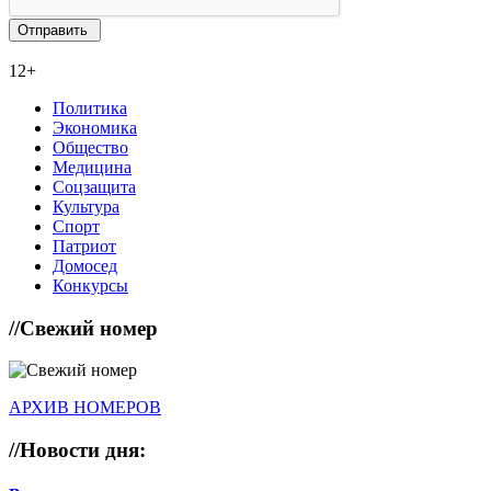
12+
Политика
Экономика
Общество
Медицина
Соцзащита
Культура
Спорт
Патриот
Домосед
Конкурсы
//
Свежий номер
АРХИВ НОМЕРОВ
//
Новости дня: