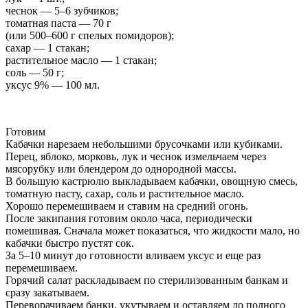
чеснок — 5–6 зубчиков;
томатная паста — 70 г
(или 500–600 г спелых помидоров);
сахар — 1 стакан;
растительное масло — 1 стакан;
соль — 50 г;
уксус 9% — 100 мл.
Готовим
Кабачки нарезаем небольшими брусочками или кубиками.
Перец, яблоко, морковь, лук и чеснок измельчаем через
мясорубку или блендером до однородной массы.
В большую кастрюлю выкладываем кабачки, овощную смесь,
томатную пасту, сахар, соль и растительное масло.
Хорошо перемешиваем и ставим на средний огонь.
После закипания готовим около часа, периодически
помешивая. Сначала может показаться, что жидкости мало, но
кабачки быстро пустят сок.
За 5–10 минут до готовности вливаем уксус и еще раз
перемешиваем.
Горячий салат раскладываем по стерилизованным банкам и
сразу закатываем.
Переворачиваем банки, укутываем и оставляем до полного