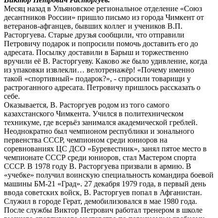
Месяц назад в Ульяновское региональное отделение «Союз
десантников России» пришло письмо из города Чимкент от
ветеранов-афганцев, бывших коллег и учеников В.П.
Расторгуева. Старые друзья сообщили, что отправили
Петровичу подарок и попросили помочь доставить его до
адресата. Посылку доставили в Барыш и торжественно
вручили её В. Расторгуеву. Каково же было удивление, когда
из упаковки извлекли… велотренажёр! «Почему именно
такой «спортивный» подарок?», - спросили товарищи у
растроганного адресата. Петровичу пришлось рассказать о
себе.
Оказывается, В. Расторгуев родом из того самого
казахстанского Чимкента. Учился в политехническом
техникуме, где всерьёз занимался академической греблей.
Неоднократно был чемпионом республики и зонального
первенства СССР, чемпионом среди юниоров на
соревнованиях ЦС ДСО «Буревестник», занял пятое место в
чемпионате СССР среди юниоров, стал Мастером спорта
СССР. В 1978 году В. Расторгуева призвали в армию. В
«учебке» получил воинскую специальность командира боевой
машины БМ-21 «Град». 27 декабря 1979 года, в первый день
ввода советских войск, В. Расторгуев попал в Афганистан.
Служил в городе Герат, демобилизовался в мае 1980 года.
После службы Виктор Петрович работал тренером в школе