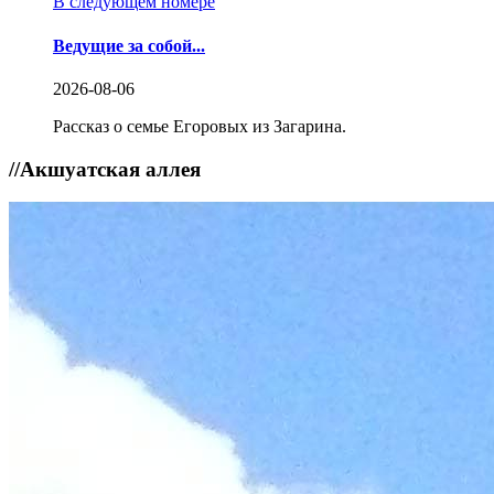
В следующем номере
Ведущие за собой...
2026-08-06
Рассказ о семье Егоровых из Загарина.
//
Акшуатская аллея