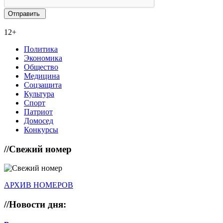
12+
Политика
Экономика
Общество
Медицина
Соцзащита
Культура
Спорт
Патриот
Домосед
Конкурсы
//
Свежий номер
АРХИВ НОМЕРОВ
//
Новости дня: