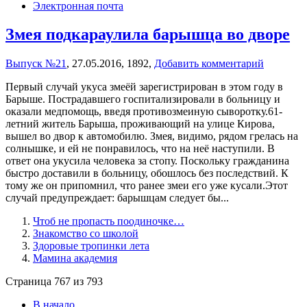
Электронная почта
Змея подкараулила барышца во дворе
Выпуск №21
,
27.05.2016,
1892,
Добавить комментарий
Первый случай укуса змеёй зарегистрирован в этом году в
Барыше. Пострадавшего госпитализировали в больницу и
оказали медпомощь, введя противозмеиную сыворотку.61-
летний житель Барыша, проживающий на улице Кирова,
вышел во двор к автомобилю. Змея, видимо, рядом грелась на
солнышке, и ей не понравилось, что на неё наступили. В
ответ она укусила человека за стопу. Поскольку гражданина
быстро доставили в больницу, обошлось без последствий. К
тому же он припомнил, что ранее змеи его уже кусали.Этот
случай предупреждает: барышцам следует бы...
Чтоб не пропасть поодиночке…
Знакомство со школой
Здоровые тропинки лета
Мамина академия
Страница 767 из 793
В начало