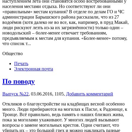
наступлением лета они становятся особо востребованными у
населения местами отдыха. Но соответствуют ли они
«правильным» местам купания? В отделе по делам ГО и ЧС
администрации Барышского района рассказали, что из 27
водоёмов (хотя далеко не во все, как, например, в пруд Макай,
люди рискуют лезть из-за их загрязнённости) только один –
новодольский – более-менее отвечает требованиям,
предъявляемым к местам для купания. «Более-менее» потому,
что список т...
Общество
Печать
Электронная почта
По поводу
Выпуск №22
,
03.06.2016,
1105,
Добавить комментарий
Откликов о благоустройстве на кладбищах весной особенно
много. Люди прибираются на могилах к Пасхе, к Радонице, к
Троице. Всё правильно, ведь память о наших близких жива,
пока за могилами ухаживают. У многих людей вызывают
вопросы о замене могильных крестов. Одни считают, что
убирать их – это большой грех и можно накликать разные