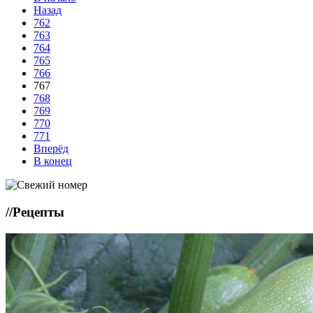
Назад
762
763
764
765
766
767
768
769
770
771
Вперёд
В конец
//
Рецепты