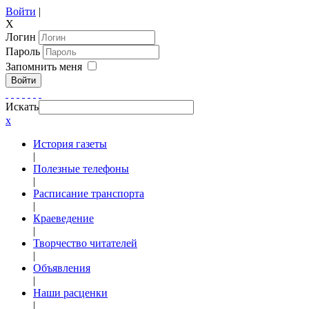
Войти
|
X
Логин
Пароль
Запомнить меня
Войти
Искать
x
История газеты
|
Полезные телефоны
|
Расписание транспорта
|
Краеведение
|
Творчество читателей
|
Объявления
|
Наши расценки
|