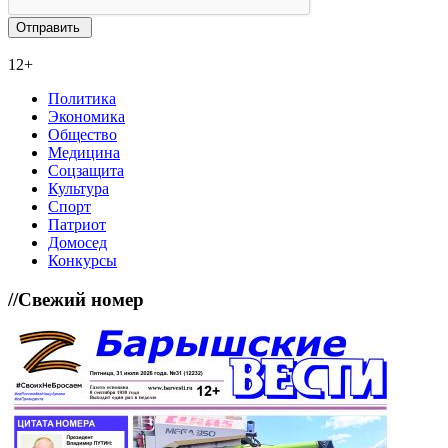
12+
Политика
Экономика
Общество
Медицина
Соцзащита
Культура
Спорт
Патриот
Домосед
Конкурсы
//
Свежий номер