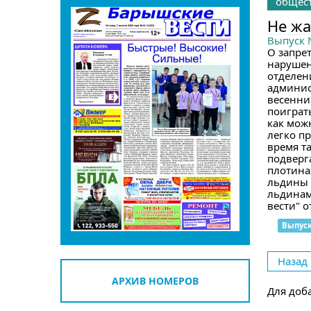
общес
Не жа
Выпуск
О запре
нарушен
отделен
админис
весенни
поиграт
как мож
легко п
время та
подверг
плотина
льдины 
льдинам
вести" о
Выпус
Назад
АРХИВ НОМЕРОВ
Для доб