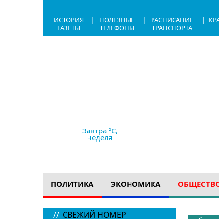
|
|
|
ИСТОРИЯ
ПОЛЕЗНЫЕ
РАСПИСАНИЕ
КР
ГАЗЕТЫ
ТЕЛЕФОНЫ
ТРАНСПОРТА
7.08.2026,
22:15
+28 °C
небольшой дождь
Ветер
2.94 м/с
761 мм рт с
Завтра °C,
неделя
ПОЛИТИКА
ЭКОНОМИКА
ОБЩЕСТВ
//
СВЕЖИЙ НОМЕР