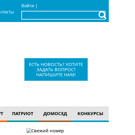
|
Войти
НТАКТЫ
x
Барыш, Красноармейская, 1
+7 (84253) 21-1-56
barvesti@bk.ru
ЕСТЬ НОВОСТЬ? ХОТИТЕ
ЗАДАТЬ ВОПРОС?
НАПИШИТЕ НАМ!
12+
РТ
ПАТРИОТ
ДОМОСЕД
КОНКУРСЫ