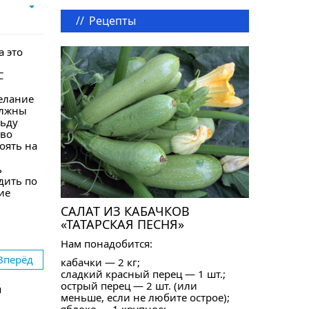
//
Рецепты
а это
С
желание
олжны
льду
 во
тоять на
ь
дить по
ие
САЛАТ ИЗ КАБАЧКОВ
«ТАТАРСКАЯ ПЕСНЯ»
Нам понадобится:
Вперёд
кабачки — 2 кг;
сладкий красный перец — 1 шт.;
острый перец — 2 шт. (или
я
меньше, если не любите острое);