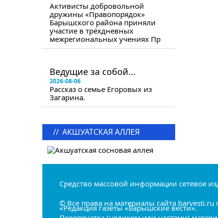
Активисты добровольной
дружины «Правопорядок»
Барышского района приняли
участие в трёхдневных
межрегиональных учениях Пр
в следующем номере
Ведущие за собой...
2026-08-06
Рассказ о семье Егоровых из
Загарина.
//
АКШУАТСКАЯ АЛЛЕЯ
Средство массовой информации сетевое из
© Все права на материалы сайта barvesti.
«Редакция газеты «Барышские вести».
Перепечатка (целиком или частями) матери