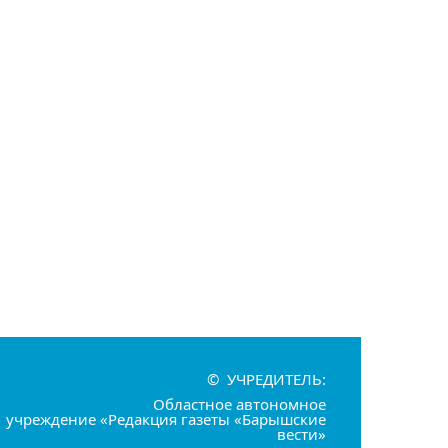
© УЧРЕДИТЕЛЬ:
Областное автономное
учреждение «Редакция газеты «Барышские
вести»