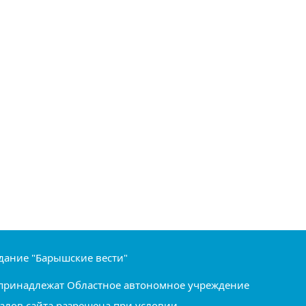
дание "Барышские вести"
ru принадлежат Областное автономное учреждение
алов сайта разрешена при условии