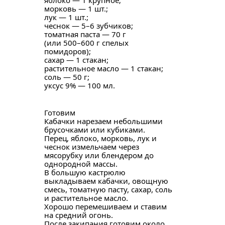
яблоко — 1 крупное;
морковь — 1 шт.;
лук — 1 шт.;
чеснок — 5–6 зубчиков;
томатная паста — 70 г
(или 500–600 г спелых
помидоров);
сахар — 1 стакан;
растительное масло — 1 стакан;
соль — 50 г;
уксус 9% — 100 мл.
Готовим
Кабачки нарезаем небольшими
брусочками или кубиками.
Перец, яблоко, морковь, лук и
чеснок измельчаем через
мясорубку или блендером до
однородной массы.
В большую кастрюлю
выкладываем кабачки, овощную
смесь, томатную пасту, сахар, соль
и растительное масло.
Хорошо перемешиваем и ставим
на средний огонь.
После закипания готовим около