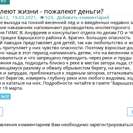
тво
леют жизни - пожалеют деньги?
 №12
,
19.03.2021,
523,
Добавить комментарий
те выхода на тонкий весенний лёд и о введённых недавно з
ие наказаниях напоминают руководитель инспекторского
ия ГИМС В. Ануфриев и консультант отдела по делам ГО и Ч
трации Барышского района А. Брагин. Большую опасность
й паводок представляет для детей, так как любопытство и 
ь притупляет у них чувство опасности. Поэтому взрослые д
но чаще в этот период напоминать детям, что на весеннем 
ровалиться и что запрещено переходить через реки и пруды
яния льда, подходить близко к реке в местах затора льда, с
ающемуся разливу и обвалу обрывистом берегу, на мостах,
х и запрудах, приближаться к ледяным затором, отталкиват
от берегов, измерять глубину реки или любого водоёма, хо
 и кататься на них. Подробности читайте в газете "Барышск
т 19 марта.
к №12
авления комментариев Вам необходимо зарегистрироватьс