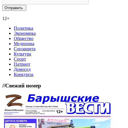
12+
Политика
Экономика
Общество
Медицина
Соцзащита
Культура
Спорт
Патриот
Домосед
Конкурсы
//
Свежий номер