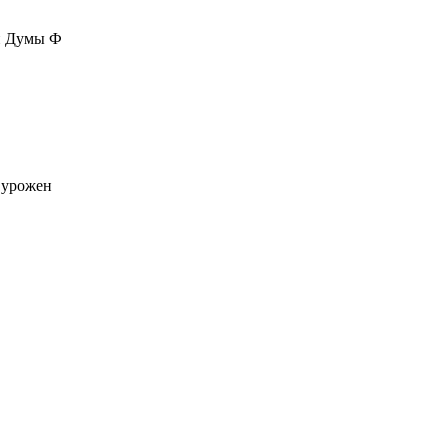
ой Думы Ф
 урожен