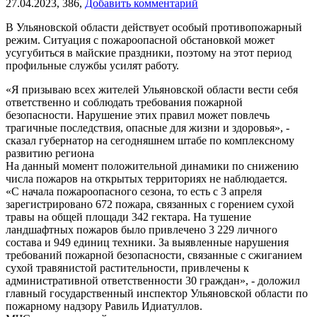
27.04.2023,
386,
Добавить комментарий
В Ульяновской области действует особый противопожарный
режим. Ситуация с пожароопасной обстановкой может
усугубиться в майские праздники, поэтому на этот период
профильные службы усилят работу.
«Я призываю всех жителей Ульяновской области вести себя
ответственно и соблюдать требования пожарной
безопасности. Нарушение этих правил может повлечь
трагичные последствия, опасные для жизни и здоровья», -
сказал губернатор на сегодняшнем штабе по комплексному
развитию региона
На данный момент положительной динамики по снижению
числа пожаров на открытых территориях не наблюдается.
«С начала пожароопасного сезона, то есть с 3 апреля
зарегистрировано 672 пожара, связанных с горением сухой
травы на общей площади 342 гектара. На тушение
ландшафтных пожаров было привлечено 3 229 личного
состава и 949 единиц техники. За выявленные нарушения
требований пожарной безопасности, связанные с сжиганием
сухой травянистой растительности, привлечены к
административной ответственности 30 граждан», - доложил
главный государственный инспектор Ульяновской области по
пожарному надзору Равиль Идиатуллов.