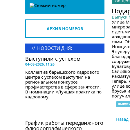
общес
Подар
Выпуск
Улица М
микрора
АРХИВ НОМЕРОВ
с детьм
дождавш
сами. О
Инициат
//
НОВОСТИ ДНЯ:
Энуверу
благода
Выступили с успехом
сооруже
04-08-2026, 11:26
Булатов
Сайфяко
Коллектив барышского Кадрового
Рахмату
центра с успехом выступил на
Теперь, 
региональном конкурсе
улице е
профмастерства в сфере занятости.
брусья 
В номинации «Лучшая практика по
получил
кадровому...
Выпус
Назад
График работы передвижного
флюорографического