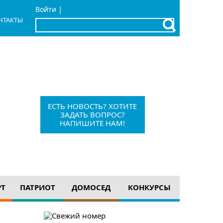
|
Войти
НТАКТЫ
x
Барыш, Красноармейская, 1
+7 (84253) 21-1-56
barvesti@bk.ru
ЕСТЬ НОВОСТЬ? ХОТИТЕ
ЗАДАТЬ ВОПРОС?
НАПИШИТЕ НАМ!
12+
РТ
ПАТРИОТ
ДОМОСЕД
КОНКУРСЫ