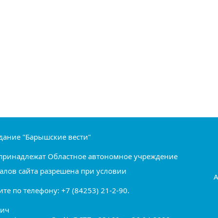
дание "Барышские вести"
ru принадлежат Областное автономное учреждение
алов сайта разрешена при условии
А
е по телефону: +7 (84253) 21-2-90.
вич