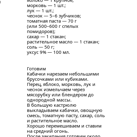
яблоко — 1 крупное;
я
морковь — 1 шт.;
лук — 1 шт.;
чеснок — 5–6 зубчиков;
томатная паста — 70 г
(или 500–600 г спелых
помидоров);
сахар — 1 стакан;
растительное масло — 1 стакан;
соль — 50 г;
уксус 9% — 100 мл.
Готовим
Кабачки нарезаем небольшими
брусочками или кубиками.
Перец, яблоко, морковь, лук и
чеснок измельчаем через
мясорубку или блендером до
однородной массы.
В большую кастрюлю
выкладываем кабачки, овощную
смесь, томатную пасту, сахар, соль
и растительное масло.
Хорошо перемешиваем и ставим
на средний огонь.
После закипания готовим около