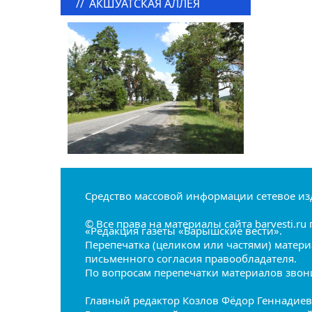
//
АКШУАТСКАЯ АЛЛЕЯ
Средство массовой информации сетевое из
© Все права на материалы сайта barvesti.
«Редакция газеты «Барышские вести».
Перепечатка (целиком или частями) матери
письменного согласия правообладателя.
По вопросам перепечатки материалов звонит
Главный редактор Козлов Фёдор Геннадие