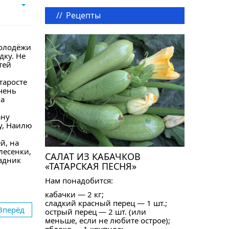
//
Рецепты
молодёжи
дку. Не
тей
таросте
чень
на
ану
у, Наилю
й, на
лесенки,
САЛАТ ИЗ КАБАЧКОВ
здник
«ТАТАРСКАЯ ПЕСНЯ»
Нам понадобится:
кабачки — 2 кг;
сладкий красный перец — 1 шт.;
Вперёд
острый перец — 2 шт. (или
меньше, если не любите острое);