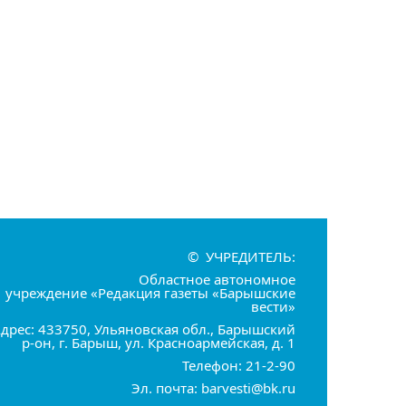
© УЧРЕДИТЕЛЬ:
Областное автономное
учреждение «Редакция газеты «Барышские
вести»
дрес: 433750, Ульяновская обл., Барышский
р-он, г. Барыш, ул. Красноармейская, д. 1
Телефон: 21-2-90
Эл. почта: barvesti@bk.ru