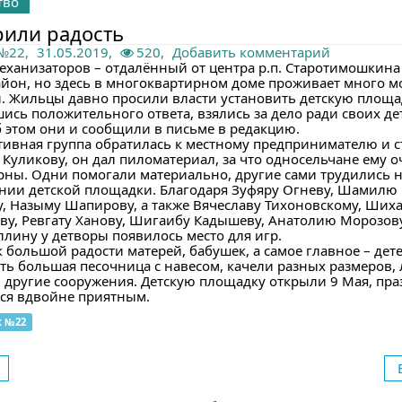
тво
или радость
 №22
,
31.05.2019,
520,
Добавить комментарий
еханизаторов – отдалённый от центра р.п. Старотимошкина
йон, но здесь в многоквартирном доме проживает много 
и. Жильцы давно просили власти установить детскую площа
ись положительного ответа, взялись за дело ради своих де
б этом они и сообщили в письме в редакцию.
ивная группа обратилась к местному предпринимателю и с
 Куликову, он дал пиломатериал, за что односельчане ему о
рны. Одни помогали материально, другие сами трудились 
нии детской площадки. Благодаря Зуфяру Огневу, Шамилю
у, Назыму Шапирову, а также Вячеславу Тихоновскому, Ших
ву, Ревгату Ханову, Шигаибу Кадышеву, Анатолию Морозов
ллину у детворы появилось место для игр.
к большой радости матерей, бабушек, а самое главное – дете
сть большая песочница с навесом, качели разных размеров, 
и другие сооружения. Детскую площадку открыли 9 Мая, пра
ся вдвойне приятным.
к №22