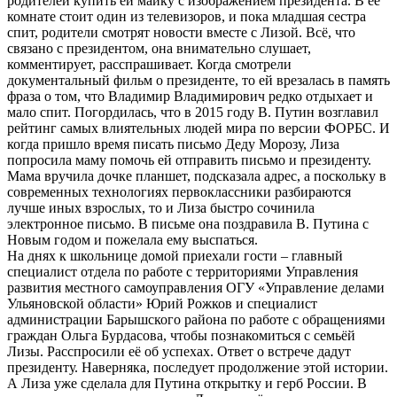
родителей купить ей майку с изображением президента. В её
комнате стоит один из телевизоров, и пока младшая сестра
спит, родители смотрят новости вместе с Лизой. Всё, что
связано с президентом, она внимательно слушает,
комментирует, расспрашивает. Когда смотрели
документальный фильм о президенте, то ей врезалась в память
фраза о том, что Владимир Владимирович редко отдыхает и
мало спит. Погордилась, что в 2015 году В. Путин возглавил
рейтинг самых влиятельных людей мира по версии ФОРБС. И
когда пришло время писать письмо Деду Морозу, Лиза
попросила маму помочь ей отправить письмо и президенту.
Мама вручила дочке планшет, подсказала адрес, а поскольку в
современных технологиях первоклассники разбираются
лучше иных взрослых, то и Лиза быстро сочинила
электронное письмо. В письме она поздравила В. Путина с
Новым годом и пожелала ему выспаться.
На днях к школьнице домой приехали гости – главный
специалист отдела по работе с территориями Управления
развития местного самоуправления ОГУ «Управление делами
Ульяновской области» Юрий Рожков и специалист
администрации Барышского района по работе с обращениями
граждан Ольга Бурдасова, чтобы познакомиться с семьёй
Лизы. Расспросили её об успехах. Ответ о встрече дадут
президенту. Наверняка, последует продолжение этой истории.
А Лиза уже сделала для Путина открытку и герб России. В