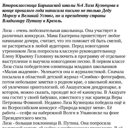
Второклассница Барышской школы №4 Лиза Кузнецова в
конце прошлого года написала письмо не только Деду
Морозу в Великий Устюг, но и президенту страны
Владимиру Путину в Кремль.
Лиза – очень любознательная школьница. Она участвует в
различных конкурсах. Мама Екатерина приветствует любое
начинание дочери, считает, что это поможет ей быть смелой,
не растеряться в любой аудитории. Перед новогодним
утренником Лиза попросила классную руководительницу
Елену Юрьевну Головину включить в программу её отдельное
выступление и выучила новогоднюю песню. В первом классе
Лиза стала победителем олимпиады младших школьников
«Малая академия». Увлекается она и журналистикой. Сначала
посылала в областной детский журнал «Симбик» фотографии,
потом небольшие заметки о родном крае, о школьной жизни,
об увлечении орнитологией, об Акшуатском дендропарке, в
котором, можно сказать, проходят все её каникулы. В Акшуате
она гостит у своей бабушки, известного у нас краеведа Веры
Петровны Фоминой. Недавно Лиза Кузнецова победила ещё и
во Всероссийском конкурсе «Природа вокруг меня». Её
работа – селфи на набережной Волги в Ульяновске на фоне
Президентского моста.
Лиза - большая поклонница В. Путина. Она попросила