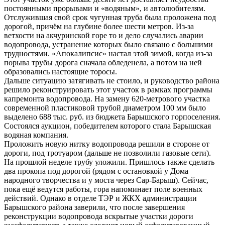
постоянными прорывами и «водяным», и автолюбителям.
Отслужившая свой срок чугунная труба была проложена под
дорогой, причём на глубине более шести метров. Из-за
ветхости на акчуринской горе то и дело случались аварии
водопровода, устранение которых было связано с большими
трудностями. «Апокалипсис» настал этой зимой, когда из-за
порыва трубы дорога сначала обледенела, а потом на ней
образовались настоящие торосы.
Дальше ситуацию затягивать не стоило, и руководство района
решило реконструировать этот участок в рамках программы
капремонта водопровода. На замену 620-метрового участка
современной пластиковой трубой диаметром 100 мм было
выделено 688 тыс. руб. из бюджета Барышского горпоселения.
Состоялся аукцион, победителем которого стала Барышская
водяная компания.
Проложить новую нитку водопровода решили в стороне от
дороги, под тротуаром (дальше не позволили газовые сети).
На прошлой неделе трубу уложили. Пришлось также сделать
два прокопа под дорогой (рядом с остановкой у Дома
народного творчества и у моста через Сар-Барыш). Сейчас,
пока ещё ведутся работы, гора напоминает поле военных
действий. Однако в отделе ТЭР и ЖКХ администрации
Барышского района заверили, что после завершения
реконструкции водопровода вскрытые участки дороги