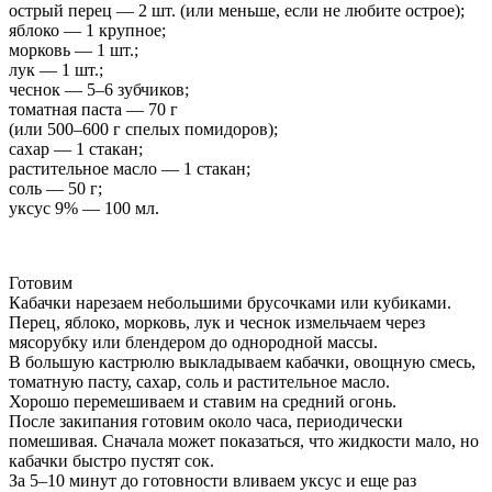
острый перец — 2 шт. (или меньше, если не любите острое);
яблоко — 1 крупное;
морковь — 1 шт.;
лук — 1 шт.;
чеснок — 5–6 зубчиков;
томатная паста — 70 г
(или 500–600 г спелых помидоров);
сахар — 1 стакан;
растительное масло — 1 стакан;
соль — 50 г;
уксус 9% — 100 мл.
Готовим
Кабачки нарезаем небольшими брусочками или кубиками.
Перец, яблоко, морковь, лук и чеснок измельчаем через
мясорубку или блендером до однородной массы.
В большую кастрюлю выкладываем кабачки, овощную смесь,
томатную пасту, сахар, соль и растительное масло.
Хорошо перемешиваем и ставим на средний огонь.
После закипания готовим около часа, периодически
помешивая. Сначала может показаться, что жидкости мало, но
кабачки быстро пустят сок.
За 5–10 минут до готовности вливаем уксус и еще раз