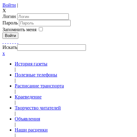
Войти
|
X
Логин
Пароль
Запомнить меня
Войти
Искать
x
История газеты
|
Полезные телефоны
|
Расписание транспорта
|
Краеведение
|
Творчество читателей
|
Объявления
|
Наши расценки
|