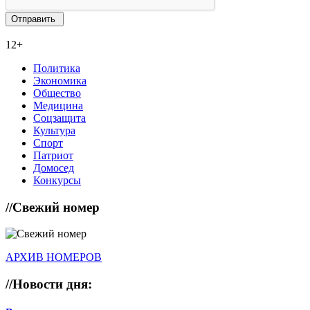
12+
Политика
Экономика
Общество
Медицина
Соцзащита
Культура
Спорт
Патриот
Домосед
Конкурсы
//
Свежий номер
АРХИВ НОМЕРОВ
//
Новости дня: