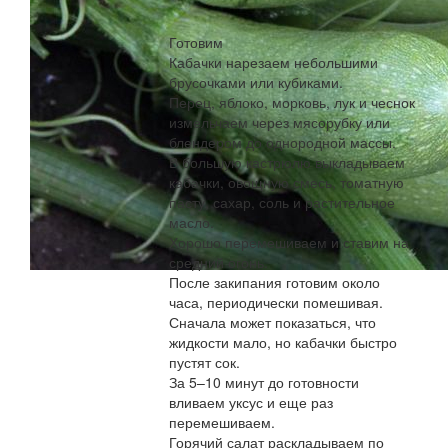
Готовим
Кабачки нарезаем небольшими
брусочками или кубиками.
Перец, яблоко, морковь, лук и чеснок
измельчаем через мясорубку или
блендером до однородной массы.
В большую кастрюлю выкладываем
кабачки, овощную смесь, томатную
пасту, сахар, соль и растительное
масло.
Хорошо перемешиваем и ставим на
средний огонь.
После закипания готовим около
часа, периодически помешивая.
Сначала может показаться, что
жидкости мало, но кабачки быстро
пустят сок.
За 5–10 минут до готовности
вливаем уксус и еще раз
перемешиваем.
Горячий салат раскладываем по