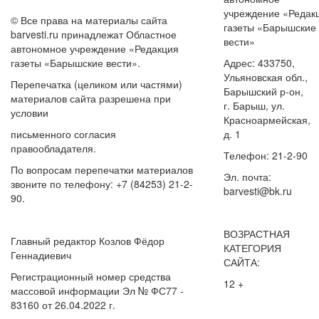
учреждение «Редак
© Все права на материалы сайта
газеты «Барышские
barvesti.ru принадлежат Областное
вести»
автономное учреждение «Редакция
газеты «Барышские вести».
Адрес: 433750,
Ульяновская обл.,
Перепечатка (целиком или частями)
Барышский р-он,
материалов сайта разрешена при
г. Барыш, ул.
условии
Красноармейская,
письменного согласия
д. 1
правообладателя.
Телефон: 21-2-90
По вопросам перепечатки материалов
Эл. почта:
звоните по телефону: +7 (84253) 21-2-
barvesti@bk.ru
90.
ВОЗРАСТНАЯ
Главный редактор Козлов Фёдор
КАТЕГОРИЯ
Геннадиевич
САЙТА:
Регистрационный номер средства
12 +
массовой информации Эл № ФС77 -
83160 от 26.04.2022 г.