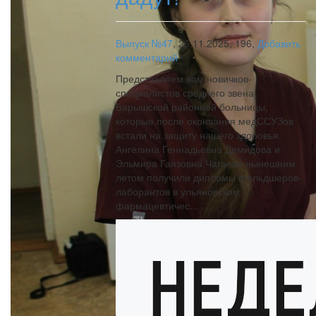
Выпуск №47
,
26.11.2025,
196,
Добавить
комментарий
Представляем вам новичков-
специалистов среднего звена
Барышской районной больницы,
которые после окончания медССУЗов
встали на защиту нашего здоровья.
Ангелина Геннадьевна Демидова и
Эльмира Гаязовна Чагаева нынешним
летом получили дипломы фельдшеров-
лаборантов в ульяновском
фармацевтичес...