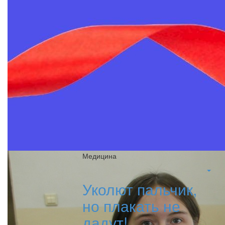
Медицина
Уколют пальчик,
но плакать не
дадут!