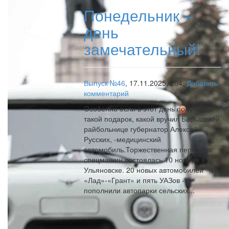
Понедельник –
день
замечательный!
Выпуск №46
,
17.11.2025,
204,
Добавить
комментарий
Особенно если в этот день получаешь
такой подарок, какой вручил Барышской
райбольнице губернатор Алексей
Русских, -медицинский
автомобиль.Торжественная передача
спецмашин состоялась 10 ноября в
Ульяновске. 20 новых автомобилей - 15
«Лад»-«Грант» и пять УАЗов -
пополнили автопарки сельских...