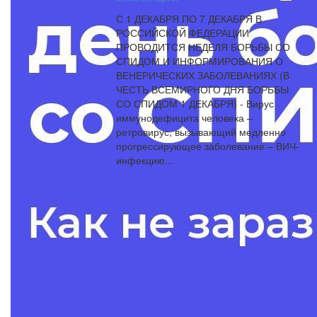
С 1 ДЕКАБРЯ ПО 7 ДЕКАБРЯ В
РОССИЙСКОЙ ФЕДЕРАЦИИ
ПРОВОДИТСЯ НЕДЕЛЯ БОРЬБЫ СО
СПИДОМ И ИНФОРМИРОВАНИЯ О
ВЕНЕРИЧЕСКИХ ЗАБОЛЕВАНИЯХ (В
ЧЕСТЬ ВСЕМИРНОГО ДНЯ БОРЬБЫ
СО СПИДОМ 1 ДЕКАБРЯ) - Вирус
иммунодефицита человека –
ретровирус, вызывающий медленно
прогрессирующее заболевание – ВИЧ-
инфекцию...