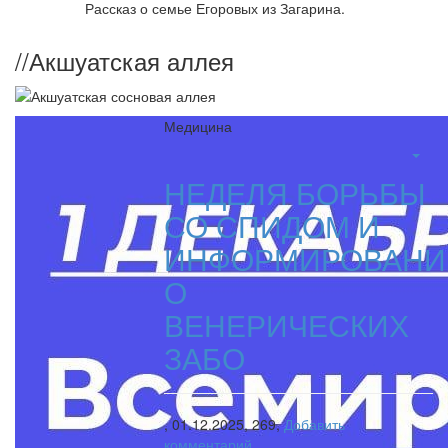
Рассказ о семье Егоровых из Загарина.
//
Акшуатская аллея
Медицина
НЕДЕЛЯ БОРЬБЫ
СО СПИДОМ И
ИНФОРМИРОВАНИ
О
ВЕНЕРИЧЕСКИХ
ЗАБО
,
01.12.2025,
269,
Добавить
комментарий