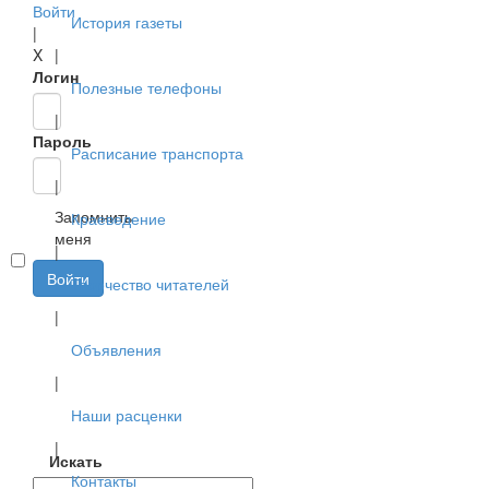
Войти
История газеты
|
X
|
Логин
Полезные телефоны
|
Пароль
Расписание транспорта
|
Запомнить
Краеведение
меня
|
Войти
Творчество читателей
|
Объявления
|
Наши расценки
|
Искать
Контакты