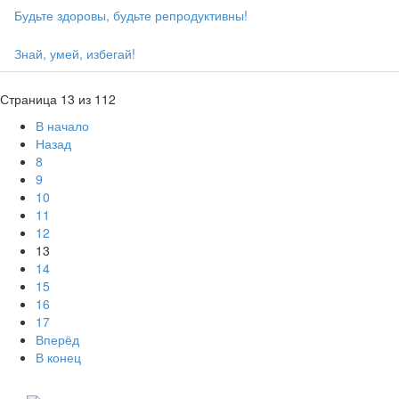
Будьте здоровы, будьте репродуктивны!
Знай, умей, избегай!
Страница 13 из 112
В начало
Назад
8
9
10
11
12
13
14
15
16
17
Вперёд
В конец