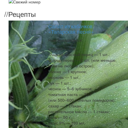
//
Рецепты
Салат из кабачков
«Татарская песня»
Нам понадобится:
кабачки — 2 кг;
сладкий красный перец — 1 шт.;
острый перец — 2 шт. (или меньше,
если не любите острое);
яблоко — 1 крупное;
морковь — 1 шт.;
лук — 1 шт.;
чеснок — 5–6 зубчиков;
томатная паста — 70 г
(или 500–600 г спелых помидоров);
сахар — 1 стакан;
растительное масло — 1 стакан;
соль — 50 г;
уксус 9% — 100 мл.