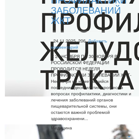
ЗАБОЛЕВАНИЙ
ЖКТ
,
24.11.2025,
206,
Добавить
комментарий
С 24 НОЯБРЯ ПО 30 НОЯБРЯ В
РОССИЙСКОЙ ФЕДЕРАЦИИ
ПРОВОДИТСЯ НЕДЕЛЯ
ПРОФИЛАКТИКИ ЗАБОЛЕВАНИЙ ЖКТ-
Несмотря на наметившийся в
последние десятилетия прогресс в
вопросах профилактики, диагностики и
лечения заболеваний органов
пищеварительной системы, они
остаются важной проблемой
здравоохранени...
Медицина