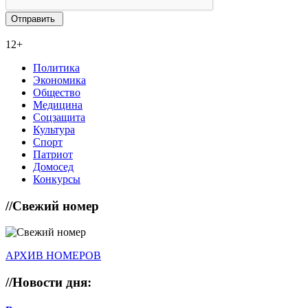
12+
Политика
Экономика
Общество
Медицина
Соцзащита
Культура
Спорт
Патриот
Домосед
Конкурсы
//
Свежий номер
АРХИВ НОМЕРОВ
//
Новости дня: