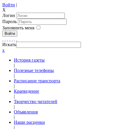
Войти
|
X
Логин
Пароль
Запомнить меня
Войти
Искать
x
История газеты
|
Полезные телефоны
|
Расписание транспорта
|
Краеведение
|
Творчество читателей
|
Объявления
|
Наши расценки
|