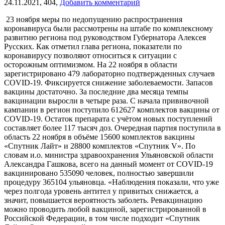
24.11.2021,
404,
Добавить комментарий
23 ноября меры по недопущению распространения
коронавируса были рассмотрены на штабе по комплексному
развитию региона под руководством Губернатора Алексея
Русских. Как отметил глава региона, показатели по
коронавирусу позволяют относиться к ситуации с
осторожным оптимизмом. На 22 ноября в области
зарегистрировано 479 лабораторно подтвержденных случаев
COVID-19. Фиксируется снижение заболеваемости. Запасов
вакцины достаточно. За последние два месяца темпы
вакцинации выросли в четыре раза. С начала прививочной
кампании в регион поступило 612627 комплектов вакцины от
COVID-19. Остаток препарата с учётом новых поступлений
составляет более 117 тысяч доз. Очередная партия поступила в
область 22 ноября в объёме 15600 комплектов вакцины
«Спутник Лайт» и 28800 комплектов «Спутник V». По
словам и.о. министра здравоохранения Ульяновской области
Александра Гашкова, всего на данный момент от COVID-19
вакцинировано 535090 человек, полностью завершили
процедуру 365104 ульяновца. «Наблюдения показали, что уже
через полгода уровень антител у привитых снижается, а
значит, повышается вероятность заболеть. Ревакцинацию
можно проводить любой вакциной, зарегистрированной в
Российской Федерации, в том числе подходит «Спутник