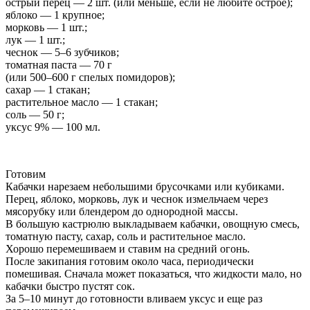
острый перец — 2 шт. (или меньше, если не любите острое);
яблоко — 1 крупное;
морковь — 1 шт.;
лук — 1 шт.;
чеснок — 5–6 зубчиков;
томатная паста — 70 г
(или 500–600 г спелых помидоров);
сахар — 1 стакан;
растительное масло — 1 стакан;
соль — 50 г;
уксус 9% — 100 мл.
Готовим
Кабачки нарезаем небольшими брусочками или кубиками.
Перец, яблоко, морковь, лук и чеснок измельчаем через
мясорубку или блендером до однородной массы.
В большую кастрюлю выкладываем кабачки, овощную смесь,
томатную пасту, сахар, соль и растительное масло.
Хорошо перемешиваем и ставим на средний огонь.
После закипания готовим около часа, периодически
помешивая. Сначала может показаться, что жидкости мало, но
кабачки быстро пустят сок.
За 5–10 минут до готовности вливаем уксус и еще раз