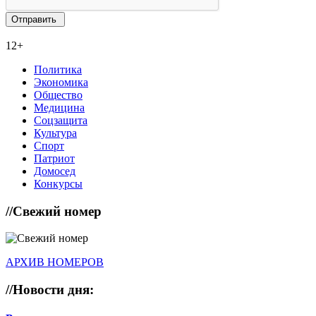
12+
Политика
Экономика
Общество
Медицина
Соцзащита
Культура
Спорт
Патриот
Домосед
Конкурсы
//
Свежий номер
АРХИВ НОМЕРОВ
//
Новости дня: