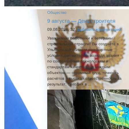
Общество
9 августа — День строителя
09.08.2026,
32,
Добавить комментарий
Уважаемые работники и ветераны
строительной отрасли! Вы создаёте в
Ульяновской области комфортные
условия для жителей, возводя здания
по современным технологиям и
стандартам качества. За каждым
объектом — огромный труд, точность
расчётов и высокая ответственность за
результат. Сегодня в ...