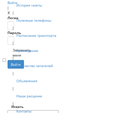
Войти
История газеты
|
X
|
Логин
Полезные телефоны
|
Пароль
Расписание транспорта
|
Запомнить
Краеведение
меня
|
Войти
Творчество читателей
|
Объявления
|
Наши расценки
|
Искать
Контакты